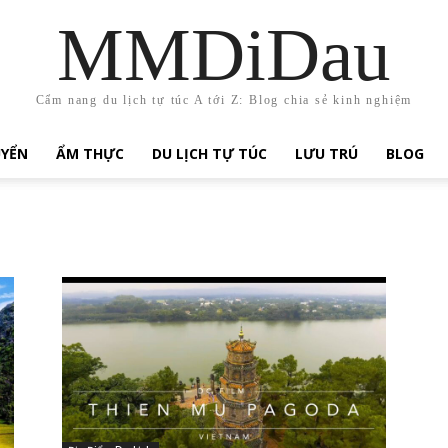
MMDiDau
Cẩm nang du lịch tự túc A tới Z: Blog chia sẻ kinh nghiệm
UYỂN
ẨM THỰC
DU LỊCH TỰ TÚC
LƯU TRÚ
BLOG