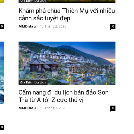
Địa Điểm Du Lịch
Khám phá chùa Thiên Mụ với nhiều
cảnh sắc tuyệt đẹp
MMDidau
-
13 Tháng 2, 2026
0
0
Địa Điểm Du Lịch
Cẩm nang đi du lịch bán đảo Sơn
Trà từ A tới Z cực thú vị
MMDidau
-
11 Tháng 2, 2026
0
0