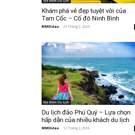
Địa Điểm Du Lịch
Khám phá vẻ đẹp tuyệt vời của
Tam Cốc – Cố đô Ninh Bình
MMDidau
-
23 Tháng 2, 2026
Địa Điểm Du Lịch
Du lịch đảo Phú Quý – Lựa chọn
hấp dẫn của nhiều khách du lịch
MMDidau
-
12 Tháng 2, 2026