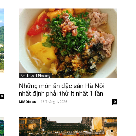
Ẩm Thực 4 Phương
Những món ăn đặc sản Hà Nội
nhất định phải thử ít nhất 1 lần
0
MMDidau
-
16 Tháng 1, 2026
0