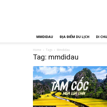
MMDIDAU
ĐỊA ĐIỂM DU LỊCH
DI CH
Home
Tags
Mmdidau
Tag: mmdidau