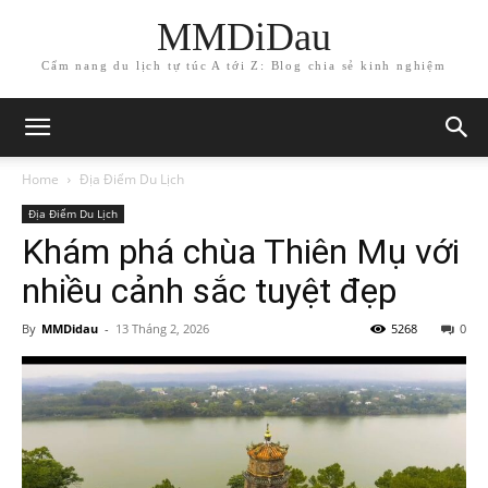
MMDiDau
Cẩm nang du lịch tự túc A tới Z: Blog chia sẻ kinh nghiệm
Home
Địa Điểm Du Lịch
Địa Điểm Du Lịch
Khám phá chùa Thiên Mụ với
nhiều cảnh sắc tuyệt đẹp
By
MMDidau
-
13 Tháng 2, 2026
5268
0