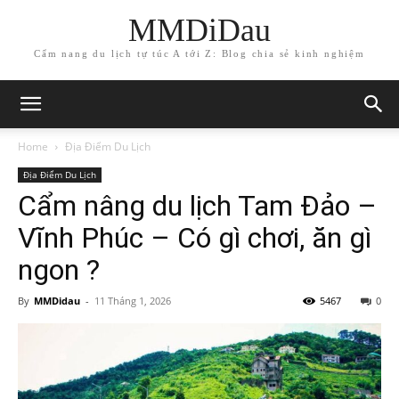
MMDiDau
Cẩm nang du lịch tự túc A tới Z: Blog chia sẻ kinh nghiệm
Home
Địa Điểm Du Lịch
Địa Điểm Du Lịch
Cẩm nâng du lịch Tam Đảo –
Vĩnh Phúc – Có gì chơi, ăn gì
ngon ?
By
MMDidau
-
11 Tháng 1, 2026
5467
0