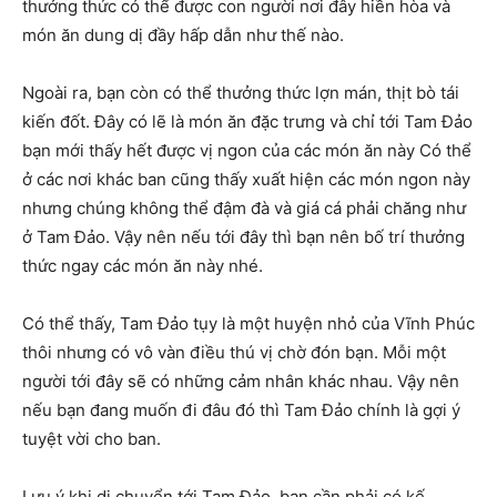
thưởng thức có thể được con người nơi đây hiền hòa và
món ăn dung dị đầy hấp dẫn như thế nào.
Ngoài ra, bạn còn có thể thưởng thức lợn mán, thịt bò tái
kiến đốt. Đây có lẽ là món ăn đặc trưng và chỉ tới Tam Đảo
bạn mới thấy hết được vị ngon của các món ăn này Có thể
ở các nơi khác ban cũng thấy xuất hiện các món ngon này
nhưng chúng không thể đậm đà và giá cá phải chăng như
ở Tam Đảo. Vậy nên nếu tới đây thì bạn nên bố trí thưởng
thức ngay các món ăn này nhé.
Có thể thấy, Tam Đảo tụy là một huyện nhỏ của Vĩnh Phúc
thôi nhưng có vô vàn điều thú vị chờ đón bạn. Mỗi một
người tới đây sẽ có những cảm nhân khác nhau. Vậy nên
nếu bạn đang muốn đi đâu đó thì Tam Đảo chính là gợi ý
tuyệt vời cho ban.
Lưu ý khi di chuyển tới Tam Đảo, ban cần phải có kế