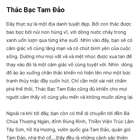
Thác Bạc Tam Đảo
Đây thực sự là một địa danh tuyệt đẹp. Bởi con thác được
bao bọc bởi núi non hùng vĩ, với dòng nước chảy trong
xanh uốn lượn qua từng khe suối .Nhìn vào đây, bạn sẽ có
cảm giác vô cùng lãng mạn và có chút bình yên của cuộc
sống. Dường như mọi vất vả và mệt nhọc được xua tan để
thay vào đó là một cảm giác vô cùng tuyệt vời. Nhìn dòng
đổ ào ào xuống chân thắc khiến nó hiện lên như một bức
tranh thủy mặc đầy cuốn hút. Chỉ cần một vài nét chấm
phá thế thôi, Thác Bạc Tam Đảo cũng đủ khiến cho mọi
người cảm thấy vô cùng yêu mến và không muốn dừng lại.
Ngoài ra khi tới đây, bạn còn có thể di chuyển tới đền Bà
Chúa Thượng Ngàn, đỉnh Rùng Rình, Thiền Viện Trúc Lâm
Tây Sơn, hồ Xạ Hương, vườn quốc gia Tam Đảo, quán gió
Tam Đảo, nhà thờ cổ,…Đây đều là những cảnh sắc thiên