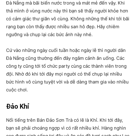
Đà Nẵng mà bãi biển nước trong và mát mẻ đến vậy. Khi
thả mình ở vùng nước này thì bạn sẽ thấy người khỏe hơn
có cảm giác thư giãn vô cùng. Không những thế khi tới bãi
rạng bạn còn thấy được nhiều san hô đẹp. Hãy chiêm
ngưỡng và chụp lại các bức ảnh này nhé.
Cứ vào những ngày cuối tuần hoặc ngày lễ thì người dân
Đà Nẵng cũng thường đến đây ngắm cảnh ăn uống. Các
công ty cũng tới tổ chức party cùng các thành viên trong
đội. Nhờ đó khi tới đây mọi người có thể chụp lại nhiều
bức hình vô cùng tuyệt vời và dễ dàng tham gia vào nhiều
cuộc chơi.
Đảo Khỉ
Nổi tiếng trên Bán Đảo Sơn Trà có lẽ là Khỉ. Khi tới đây,
bạn sẽ phải choáng ngợp vì có rất nhiều khỉ. Hàng nghìn
con được sinh sống tại đây và ăn các đồ tươi sạch như Lạc