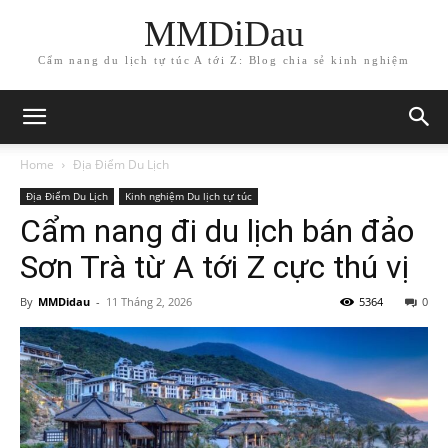
MMDiDau
Cẩm nang du lịch tự túc A tới Z: Blog chia sẻ kinh nghiệm
Home
Địa Điểm Du Lịch
Địa Điểm Du Lịch
Kinh nghiệm Du lịch tự túc
Cẩm nang đi du lịch bán đảo
Sơn Trà từ A tới Z cực thú vị
By
MMDidau
-
11 Tháng 2, 2026
5364
0