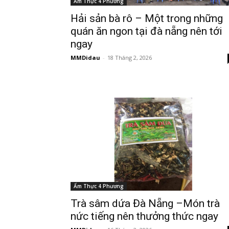
Ẩm Thực 4 Phương
Hải sản bà rô – Một trong những
quán ăn ngon tại đà nẵng nên tới
ngay
MMDidau
-
18 Tháng 2, 2026
Ẩm Thực 4 Phương
Trà sâm dứa Đà Nẵng –Món trà
nức tiếng nên thưởng thức ngay