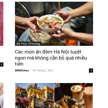
Ẩm Thực 4 Phương
Các món ăn đêm Hà Nội tuyệt
ngon mà không cần bỏ quá nhiều
tiền
0
MMDidau
-
14 Tháng 2, 2026
0