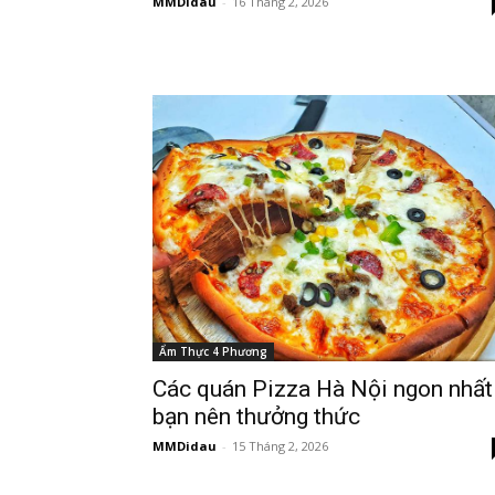
MMDidau
-
16 Tháng 2, 2026
Ẩm Thực 4 Phương
Các quán Pizza Hà Nội ngon nhất
bạn nên thưởng thức
MMDidau
-
15 Tháng 2, 2026