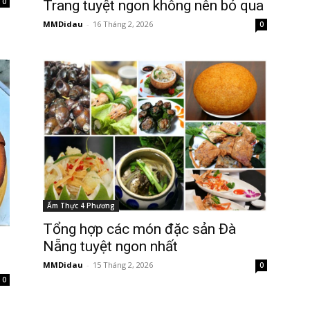
0
Trang tuyệt ngon không nên bỏ qua
MMDidau
-
16 Tháng 2, 2026
0
Ẩm Thực 4 Phương
Tổng hợp các món đặc sản Đà
Nẵng tuyệt ngon nhất
MMDidau
-
15 Tháng 2, 2026
0
0