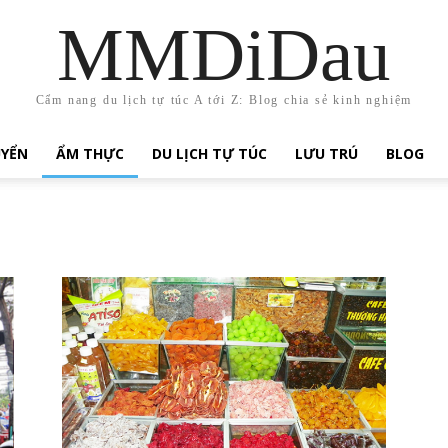
MMDiDau
Cẩm nang du lịch tự túc A tới Z: Blog chia sẻ kinh nghiệm
UYỂN
ẨM THỰC
DU LỊCH TỰ TÚC
LƯU TRÚ
BLOG