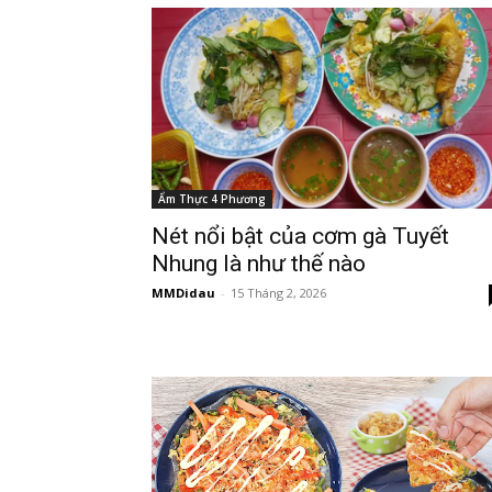
Ẩm Thực 4 Phương
Nét nổi bật của cơm gà Tuyết
Nhung là như thế nào
MMDidau
-
15 Tháng 2, 2026