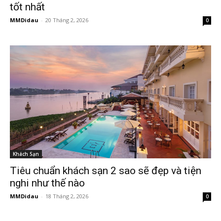
tốt nhất
MMDidau
-
20 Tháng 2, 2026
0
Khách Sạn
Tiêu chuẩn khách sạn 2 sao sẽ đẹp và tiện
nghi như thế nào
MMDidau
-
18 Tháng 2, 2026
0