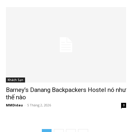
Khách Sạn
Barney’s Danang Backpackers Hostel nó như
thế nào
MMDidau
-
5 Tháng 2, 2026
0