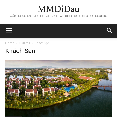
MMDiDau
Cẩm nang du lịch tự túc A tới Z: Blog chia sẻ kinh nghiệm
Home
Lưu trú
Khách Sạn
Khách Sạn