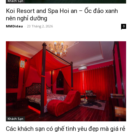
Khách Sạn
Koi Resort and Spa Hoi an – Ốc đảo xanh
nên nghỉ dưỡng
MMDidau
-
23 Tháng 2, 2026
0
Khách Sạn
Các khách sạn có ghế tình yêu đẹp mà giá rẻ