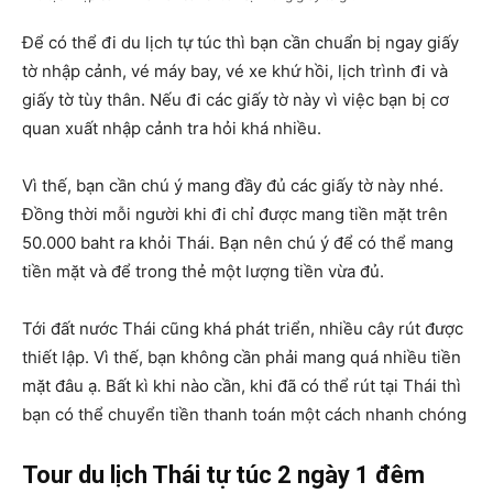
Để có thể đi du lịch tự túc thì bạn cần chuẩn bị ngay giấy
tờ nhập cảnh, vé máy bay, vé xe khứ hồi, lịch trình đi và
giấy tờ tùy thân. Nếu đi các giấy tờ này vì việc bạn bị cơ
quan xuất nhập cảnh tra hỏi khá nhiều.
Vì thế, bạn cần chú ý mang đầy đủ các giấy tờ này nhé.
Đồng thời mỗi người khi đi chỉ được mang tiền mặt trên
50.000 baht ra khỏi Thái. Bạn nên chú ý để có thể mang
tiền mặt và để trong thẻ một lượng tiền vừa đủ.
Tới đất nước Thái cũng khá phát triển, nhiều cây rút được
thiết lập. Vì thế, bạn không cần phải mang quá nhiều tiền
mặt đâu ạ. Bất kì khi nào cần, khi đã có thể rút tại Thái thì
bạn có thể chuyển tiền thanh toán một cách nhanh chóng
Tour du lịch Thái tự túc 2 ngày 1 đêm