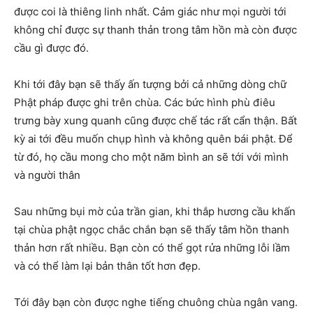
được coi là thiêng linh nhất. Cảm giác như mọi người tới
không chỉ được sự thanh thản trong tâm hồn mà còn được
cầu gì được đó.
Khi tới đây bạn sẽ thấy ấn tượng bởi cả những dòng chữ
Phật pháp được ghi trên chùa. Các bức hình phù điêu
trưng bày xung quanh cũng được chế tác rất cẩn thận. Bất
kỳ ai tới đều muốn chụp hình và không quên bái phật. Để
từ đó, họ cầu mong cho một năm bình an sẽ tới với mình
và người thân
Sau những bụi mờ của trần gian, khi thắp hương cầu khấn
tại chùa phật ngọc chắc chắn bạn sẽ thấy tâm hồn thanh
thản hơn rất nhiều. Bạn còn có thể gọt rửa những lỗi lầm
và có thể làm lại bản thân tốt hơn đẹp.
Tới đây bạn còn được nghe tiếng chuông chùa ngân vang.