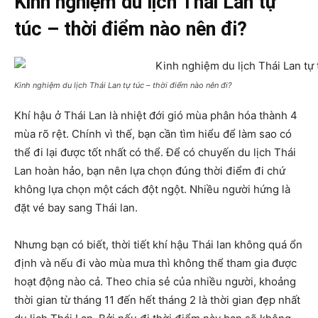
Kinh nghiệm du lịch Thái Lan tự
túc – thời điểm nào nên đi?
Kinh nghiệm du lịch Thái Lan tự túc – thời điểm nào nên đi?
Khí hậu ở Thái Lan là nhiệt đới gió mùa phân hóa thành 4
mùa rõ rệt. Chính vì thế, bạn cần tìm hiểu để làm sao có
thể đi lại được tốt nhất có thể. Để có chuyến du lịch Thái
Lan hoàn hảo, bạn nên lựa chọn đúng thời điểm đi chứ
không lựa chọn một cách đột ngột. Nhiều người hứng là
đặt vé bay sang Thái lan.
Nhưng bạn có biết, thời tiết khí hậu Thái lan không quá ổn
định và nếu đi vào mùa mưa thì không thể tham gia được
hoạt động nào cả. Theo chia sẻ của nhiều người, khoảng
thời gian từ tháng 11 đến hết tháng 2 là thời gian đẹp nhất