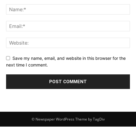
Save my name, email, and website in this browser for the
next time I comment.
© Newspaper WordPress Theme by TagDiv