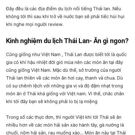
Đây đều là các địa điểm du lịch nổi tiếng Thái lan. Nếu
không tới thì sau khi trở về nước bạn sẽ phải tiếc hùi hụi
khi nghe mọi người review.
Kinh nghiệm du lịch Thái Lan- Ăn gì ngon?
Cũng giống như Việt Nam , Thái Lan được biết tới là quốc
gia có khí hậu nhiệt đới gió mùa nên các món ăn tại đây
cũng giống Việt Nam. Mặc dù thế, sở trường của người
Thái lan thiên về các món ăn hơi cay, thanh và chua. Dù
có sự chênh lệch với những gia vị và độ đậm nhạt trong
món ăn ở Thái khá giống với Việt nam. Vì thế, chắc chắn
khi tới đây bạn sẽ không phải lo bị lạ miệng
Trong số các thực đơn, thì người Việt khi tới Thái sẽ ăn
nhiều hơn về các món hải sản xào hành tây, gà nướng lá
chuối, nộm hải sản, rau muống xào… Món ăn này tại Thái