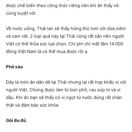
được chế biến theo công thức riêng nên khi ăn thấy vô
cùng tuyệt vời.
Về nước uống, Thái lan sẽ thấy hứng thú hơn với dừa xiêm
và cam vắt. 2 loại quả này tại Thái cũng rất sẵn nên người
Việt có thể thỏa sức lựa chọn. Chi phí chỉ mất tầm 14.000
đồng Việt Nam là có thể mua được rồi ạ
Phở xào
Đây là món ăn dân dã tại Thái nhưng lại rất hợp khẩu vị với
người Việt. Chúng được làm từ bún phở, rau súp lơ và xì
dầu. Khi ăn bạn sẽ thấy có vị ngọt từ nước dùng rất chân
thật và đảm bảo sức khỏe
Gỏi đu đủ