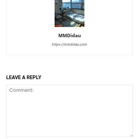
MMDidau
https://mmdidau.com
LEAVE A REPLY