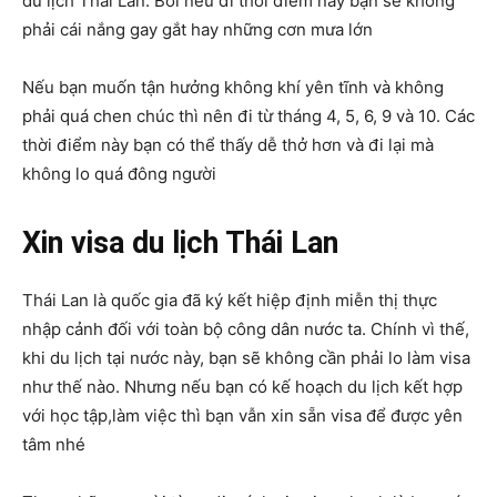
du lịch Thái Lan. Bởi nếu đi thời điểm này bạn sẽ không
phải cái nắng gay gắt hay những cơn mưa lớn
Nếu bạn muốn tận hưởng không khí yên tĩnh và không
phải quá chen chúc thì nên đi từ tháng 4, 5, 6, 9 và 10. Các
thời điểm này bạn có thể thấy dễ thở hơn và đi lại mà
không lo quá đông người
Xin visa du lịch Thái Lan
Thái Lan là quốc gia đã ký kết hiệp định miễn thị thực
nhập cảnh đối với toàn bộ công dân nước ta. Chính vì thế,
khi du lịch tại nước này, bạn sẽ không cần phải lo làm visa
như thế nào. Nhưng nếu bạn có kế hoạch du lịch kết hợp
với học tập,làm việc thì bạn vẫn xin sẵn visa để được yên
tâm nhé