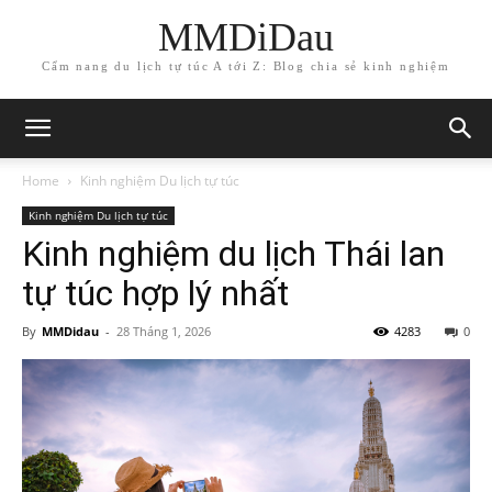
MMDiDau
Cẩm nang du lịch tự túc A tới Z: Blog chia sẻ kinh nghiệm
Home
Kinh nghiệm Du lịch tự túc
Kinh nghiệm Du lịch tự túc
Kinh nghiệm du lịch Thái lan
tự túc hợp lý nhất
By
MMDidau
-
28 Tháng 1, 2026
4283
0