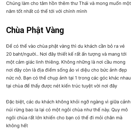
Chúng làm cho tâm hồn thêm thư Thái và mong muốn một
năm tốt nhất có thể tới với chính mình
Chùa Phật Vàng
Để có thể vào chùa phật vàng thì du khách cần bỏ ra vé
20 baht/người.. Nơi đây thiết kế rất ấn tượng và mang tới
một cảm giác linh thiêng. Không những là nơi cầu mong
nơi đây còn là địa điểm sống ảo vi diệu cho bức ảnh đẹp
nức nở. Bạn có thể chụp ảnh tại 1 trong các góc khác nhau
tại chùa để thấy được nét kiến trúc tuyệt vời nơi đây
Đặc biệt, các du khách không khỏi ngỡ ngàng vì giữa cảnh
núi rừng bao la lại có một ngôi chùa như thế này. Quy mô
ngôi chùa rất lớn khiến cho bạn có thể đi mỏi chân mà
không hết