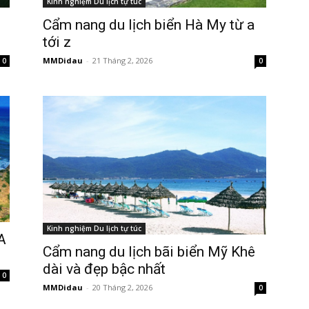
Kinh nghiệm Du lịch tự túc
Cẩm nang du lịch biển Hà My từ a
tới z
MMDidau
-
21 Tháng 2, 2026
0
0
Kinh nghiệm Du lịch tự túc
A
Cẩm nang du lịch bãi biển Mỹ Khê
dài và đẹp bậc nhất
0
MMDidau
-
20 Tháng 2, 2026
0