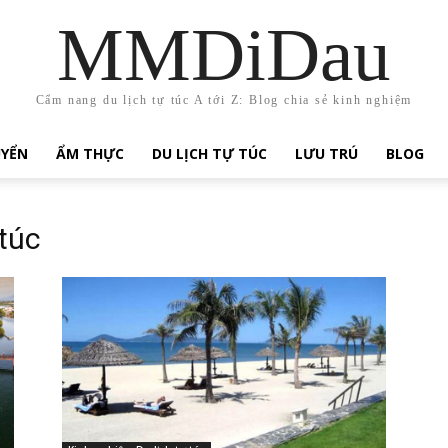
MMDiDau
Cẩm nang du lịch tự túc A tới Z: Blog chia sẻ kinh nghiệm
UYỂN
ẨM THỰC
DU LỊCH TỰ TÚC
LƯU TRÚ
BLOG
 túc