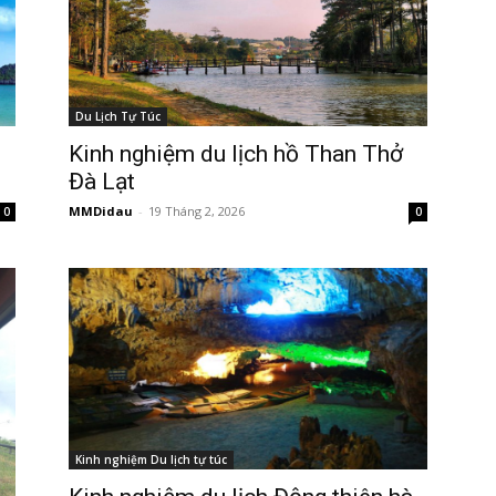
Du Lịch Tự Túc
Kinh nghiệm du lịch hồ Than Thở
Đà Lạt
MMDidau
-
19 Tháng 2, 2026
0
0
Kinh nghiệm Du lịch tự túc