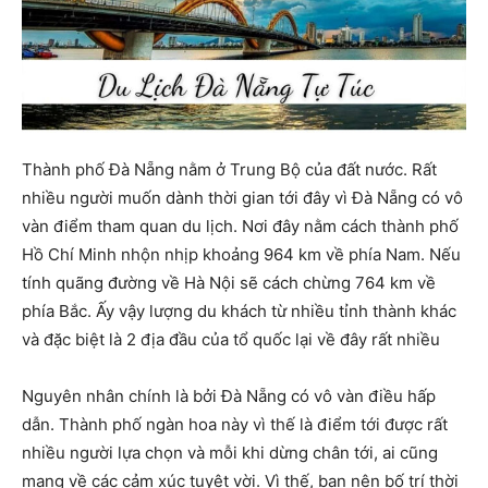
Thành phố Đà Nẵng nằm ở Trung Bộ của đất nước. Rất
nhiều người muốn dành thời gian tới đây vì Đà Nẵng có vô
vàn điểm tham quan du lịch. Nơi đây nằm cách thành phố
Hồ Chí Minh nhộn nhịp khoảng 964 km về phía Nam. Nếu
tính quãng đường về Hà Nội sẽ cách chừng 764 km về
phía Bắc. Ấy vậy lượng du khách từ nhiều tỉnh thành khác
và đặc biệt là 2 địa đầu của tổ quốc lại về đây rất nhiều
Nguyên nhân chính là bởi Đà Nẵng có vô vàn điều hấp
dẫn. Thành phố ngàn hoa này vì thế là điểm tới được rất
nhiều người lựa chọn và mỗi khi dừng chân tới, ai cũng
mang về các cảm xúc tuyệt vời. Vì thế, bạn nên bố trí thời