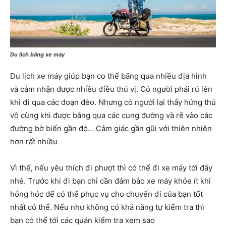
Du lịch bằng xe máy
Du lịch xe máy giúp bạn co thể băng qua nhiều địa hình
và cảm nhận được nhiều điều thú vị. Có người phải rú lên
khi đi qua các đoạn đèo. Nhưng có người lại thấy hứng thú
vô cùng khi được bằng qua các cung đường và rẽ vào các
đường bờ biển gần đó… Cảm giác gần gũi với thiên nhiên
hơn rất nhiều
Vì thế, nếu yêu thích đi phượt thì có thể đi xe máy tới đây
nhé. Trước khi đi bạn chỉ cần đảm bảo xe máy khỏe ít khi
hỏng hóc để có thể phục vụ cho chuyến đi của bạn tốt
nhất có thể. Nếu như không có khả năng tự kiểm tra thì
bạn có thể tới các quán kiểm tra xem sao