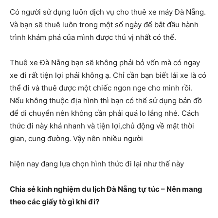
Có người sử dụng luôn dịch vụ cho thuê xe máy Đà Nẵng.
Và bạn sẽ thuê luôn trong một số ngày để bắt đầu hành
trình khám phá của mình được thú vị nhất có thể.
Thuê xe Đà Nẵng bạn sẽ không phải bỏ vốn mà có ngay
xe đi rất tiện lợi phải không ạ. Chỉ cần bạn biết lái xe là có
thể đi và thuê được một chiếc ngon nge cho mình rồi.
Nếu không thuộc địa hình thì bạn có thể sử dụng bản đồ
để di chuyển nên không cần phải quá lo lắng nhé. Cách
thức đi này khá nhanh và tiện lợi,chủ động về mặt thời
gian, cung đường. Vậy nên nhiều người
hiện nay đang lựa chọn hình thức đi lại như thế này
Chia sẻ kinh nghiệm du lịch Đà Nẵng tự túc – Nên mang
theo các giấy tờ gì khi đi?