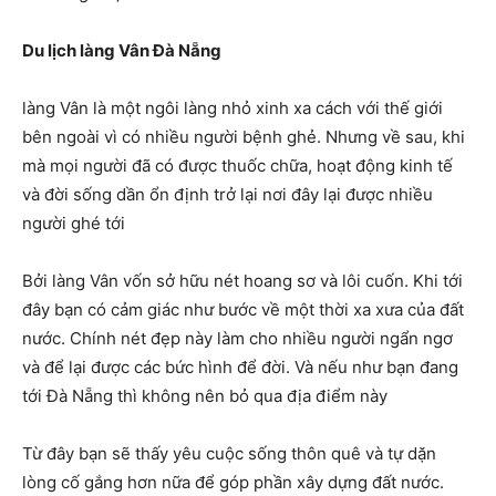
Du lịch làng Vân Đà Nẵng
làng Vân là một ngôi làng nhỏ xinh xa cách với thế giới
bên ngoài vì có nhiều người bệnh ghẻ. Nhưng về sau, khi
mà mọi người đã có được thuốc chữa, hoạt động kinh tế
và đời sống dần ổn định trở lại nơi đây lại được nhiều
người ghé tới
Bởi làng Vân vốn sở hữu nét hoang sơ và lôi cuốn. Khi tới
đây bạn có cảm giác như bước về một thời xa xưa của đất
nước. Chính nét đẹp này làm cho nhiều người ngẩn ngơ
và để lại được các bức hình để đời. Và nếu như bạn đang
tới Đà Nẵng thì không nên bỏ qua địa điểm này
Từ đây bạn sẽ thấy yêu cuộc sống thôn quê và tự dặn
lòng cố gắng hơn nữa để góp phần xây dựng đất nước.