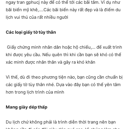
ngay tran gphucj này để có thể tới các bãi tắm. Ví dụ như
bãi biển mỹ khê,….Các bãi biển này rất đẹp và là điểm du
lịch vui thú của rất nhiều người
Các loại giấy tờ tùy thân
Giấy chứng minh nhân dân hoặc hộ chiếu,… để xuất trình
khi được yêu cầu. Nếu quên thì khi cần bạn sẽ khó có thể
xác minh được nhân thân và gây ra khó khăn
Vì thế, dù đi theo phương tiện nào, bạn cũng cần chuẩn bị
các giấy tờ tùy thân nhé. Dựa vào đây bạn có thể yên tâm
hơn trong lịch trình của mình
Mang giày dép thấp
Du lịch chứ không phải là trình diễn thời trang nên bạn