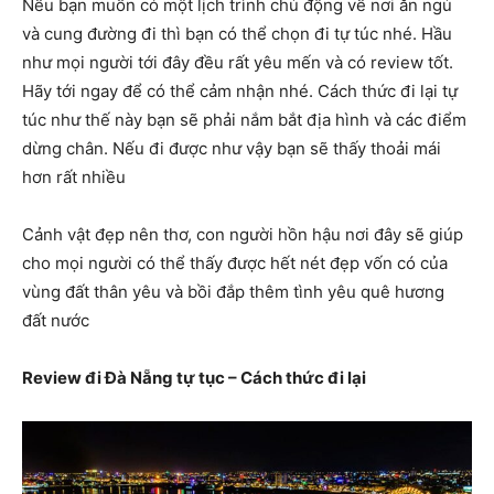
Nếu bạn muốn có một lịch trình chủ động về nơi ăn ngủ
và cung đường đi thì bạn có thể chọn đi tự túc nhé. Hầu
như mọi người tới đây đều rất yêu mến và có review tốt.
Hãy tới ngay để có thể cảm nhận nhé. Cách thức đi lại tự
túc như thế này bạn sẽ phải nắm bắt địa hình và các điểm
dừng chân. Nếu đi được như vậy bạn sẽ thấy thoải mái
hơn rất nhiều
Cảnh vật đẹp nên thơ, con người hồn hậu nơi đây sẽ giúp
cho mọi người có thể thấy được hết nét đẹp vốn có của
vùng đất thân yêu và bồi đắp thêm tình yêu quê hương
đất nước
Review đi Đà Nẵng tự tục – Cách thức đi lại