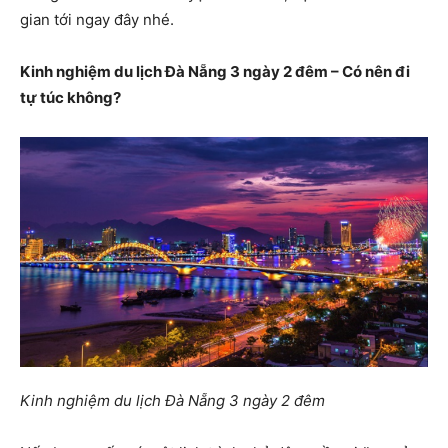
gian tới ngay đây nhé.
Kinh nghiệm du lịch Đà Nẵng 3 ngày 2 đêm – Có nên đi
tự túc không?
Kinh nghiệm du lịch Đà Nẵng 3 ngày 2 đêm