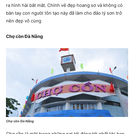
ra hình hài bắt mắt. Chính vẻ đẹp hoang sơ và không có
bàn tay con người tôn tạo này đã làm cho đảo lý sơn trở
nên đẹp vô cùng
Chợ cồn Đà Nẵng
Chợ cồn Đà Nẵng
Chợ cồn là một trong những nơi tới đáng tới nhất khi bạn