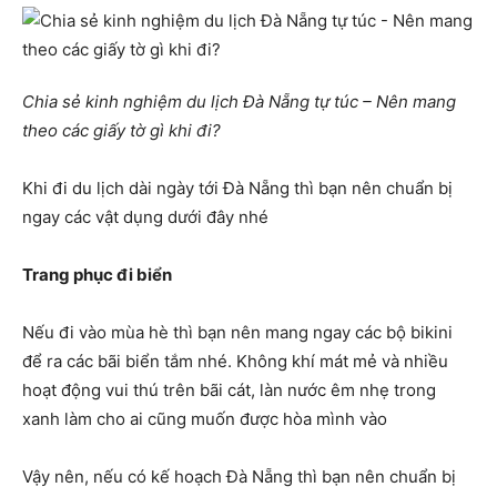
Chia sẻ kinh nghiệm du lịch Đà Nẵng tự túc – Nên mang
theo các giấy tờ gì khi đi?
Khi đi du lịch dài ngày tới Đà Nẵng thì bạn nên chuẩn bị
ngay các vật dụng dưới đây nhé
Trang phục đi biển
Nếu đi vào mùa hè thì bạn nên mang ngay các bộ bikini
để ra các bãi biển tắm nhé. Không khí mát mẻ và nhiều
hoạt động vui thú trên bãi cát, làn nước êm nhẹ trong
xanh làm cho ai cũng muốn được hòa mình vào
Vậy nên, nếu có kế hoạch Đà Nẵng thì bạn nên chuẩn bị