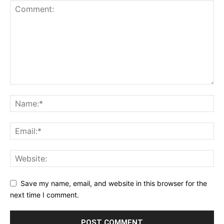
Save my name, email, and website in this browser for the
next time I comment.