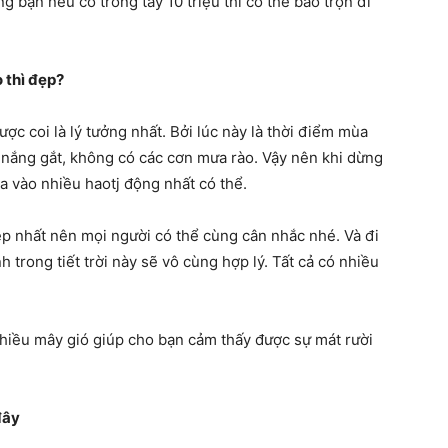
 bạn nếu có trong tay 10 triệu thì có thể bao trọn đi
 thì đẹp?
ược coi là lý tưởng nhất. Bởi lúc này là thời điểm mùa
 nắng gắt, không có các cơn mưa rào. Vậy nên khi dừng
ia vào nhiều haotj động nhất có thể.
đẹp nhất nên mọi người có thể cùng cân nhắc nhé. Và đi
h trong tiết trời này sẽ vô cùng hợp lý. Tất cả có nhiều
 nhiều mây gió giúp cho bạn cảm thấy được sự mát rười
đây