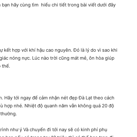
bạn hãy cùng tìm hiểu chi tiết trong bài viết dưới đây
ự kết hợp với khí hậu cao nguyên. Đó là lý do vì sao khi
iác nóng nực. Lúc nào trời cũng mát mẻ, ôn hòa giúp
 thể.
ậm. Hãy tới ngay để cảm nhận nét đẹp Đà Lạt theo cách
phù hợp nhé. Nhiệt độ quanh năm vẫn không quá 20 độ
t thường.
rình như ý Và chuyến đi tới nay sẽ có kinh phí phụ