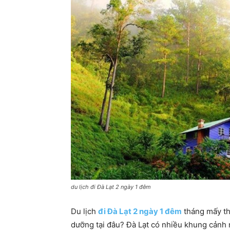
du lịch đi Đà Lạt 2 ngày 1 đêm
Du lịch
đi Đà Lạt 2 ngày 1 đêm
tháng mấy th
dưỡng tại đâu? Đà Lạt có nhiều khung cảnh 