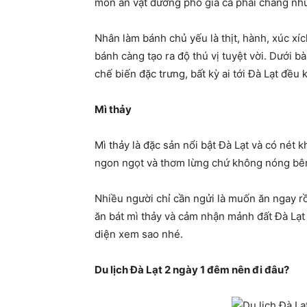
món ăn vặt đường phố giá cả phải chăng như
Nhân làm bánh chủ yếu là thịt, hành, xúc x
bánh càng tạo ra độ thú vị tuyệt vời. Dưới b
chế biến đặc trưng, bất kỳ ai tới Đà Lạt đề
Mì thảy
Mì thảy là đặc sản nổi bật Đà Lạt và có nét k
ngon ngọt và thơm lừng chứ không nóng bê
Nhiều người chỉ cần ngửi là muốn ăn ngay rồ
ăn bát mì thảy và cảm nhận mảnh đất Đà Lạt 
diện xem sao nhé.
Du lịch Đà Lạt 2 ngày 1 đêm nên đi đâu?