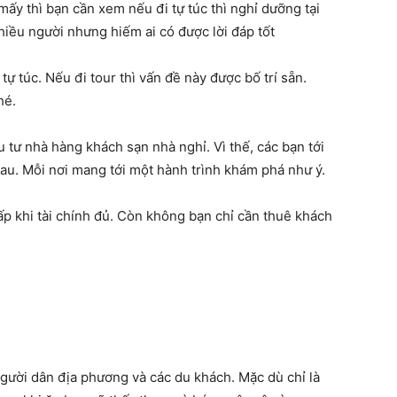
mấy thì bạn cần xem nếu đi tự túc thì nghỉ dưỡng tại
hiều người nhưng hiếm ai có được lời đáp tốt
tự túc. Nếu đi tour thì vấn đề này được bố trí sẵn.
hé.
 tư nhà hàng khách sạn nhà nghỉ. Vì thế, các bạn tới
au. Mỗi nơi mang tới một hành trình khám phá như ý.
ấp khi tài chính đủ. Còn không bạn chỉ cần thuê khách
gười dân địa phương và các du khách. Mặc dù chỉ là