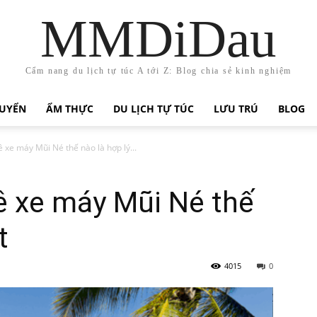
MMDiDau
Cẩm nang du lịch tự túc A tới Z: Blog chia sẻ kinh nghiệm
HUYỂN
ẨM THỰC
DU LỊCH TỰ TÚC
LƯU TRÚ
BLOG
 xe máy Mũi Né thế nào là hợp lý...
ê xe máy Mũi Né thế
t
4015
0