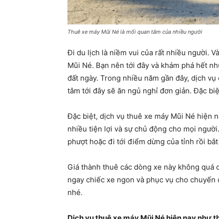
Thuê xe máy Mũi Né là mối quan tâm của nhiều người
Đi du lịch là niềm vui của rất nhiều người. 
Mũi Né. Bạn nên tới đây và khám phá hết nh
đất ngày. Trong nhiều năm gần đây, dịch vụ d
tâm tới đây sẽ ăn ngủ nghỉ đơn giản. Đặc biệt
Đặc biệt, dịch vụ thuê xe máy Mũi Né hiện na
nhiều tiện lợi và sự chủ động cho mọi người
phượt hoặc đi tới điểm dừng của tỉnh rồi bắt
Giá thành thuê các dòng xe này không quá c
ngay chiếc xe ngon và phục vụ cho chuyến đ
nhé.
Dịch vụ thuê xe máy Mũi Né hiện nay như t