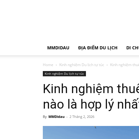
MMDIDAU
ĐỊA ĐIỂM DU LỊCH
DI C
Home
Kinh nghiệm Du lịch tự túc
Kinh nghiệm thuê
Kinh nghiệm Du lịch tự túc
Kinh nghiệm thu
nào là hợp lý nhấ
By
MMDidau
-
2 Tháng 2, 2026