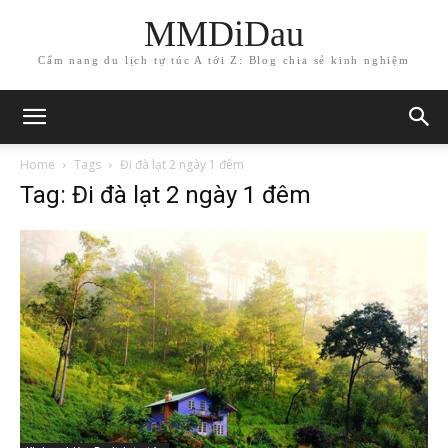
MMDiDau
Cẩm nang du lịch tự túc A tới Z: Blog chia sẻ kinh nghiệm
Home
Tags
Đi đà lạt 2 ngày 1 đêm
Tag: Đi đà lạt 2 ngày 1 đêm