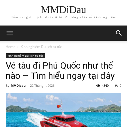
MMDiDau
Cẩm nang du lịch tự túc A tới Z: Blog chia sẻ kinh nghiệm
Home
Kinh nghiệm Du lịch tự túc
Kinh nghiệm Du lịch tự túc
Vé tàu đi Phú Quốc như thế
nào – Tìm hiểu ngay tại đây
By
MMDidau
-
22 Tháng 1, 2026
4340
0