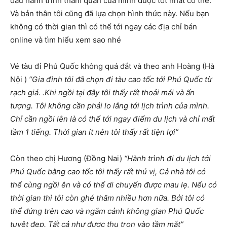
đầu hành trình thăm quan của mình được tốt nhất có thể.
Và bản thân tôi cũng đã lựa chọn hình thức này. Nếu bạn
không có thời gian thì có thể tới ngay các địa chỉ bán
online và tìm hiểu xem sao nhé
Vé tàu đi Phú Quốc không quá đắt và theo anh Hoàng (Hà
Nội )
“Gia đình tôi đã chọn đi tàu cao tốc tới Phú Quốc từ
rạch giá. .Khi ngồi tại đây tôi thấy rất thoải mái và ấn
tượng. Tôi không cần phải lo lắng tới lịch trình của mình.
Chỉ cần ngồi lên là có thể tới ngay điểm du lịch và chỉ mất
tầm 1 tiếng. Thời gian ít nên tôi thấy rất tiện lợi”
Còn theo chị Hương (Đồng Nai)
“Hành trình đi du lịch tới
Phú Quốc bằng cao tốc tôi thấy rất thú vị, Cả nhà tôi có
thể cùng ngồi ên và có thể di chuyển được mau lẹ. Nếu có
thời gian thì tôi còn ghé thăm nhiều hơn nữa. Bởi tôi có
thể đứng trên cao và ngắm cảnh không gian Phú Quốc
tuyệt đẹp. Tất cả như được thu trọn vào tầm mắt”