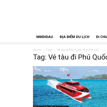
MMDIDAU
ĐỊA ĐIỂM DU LỊCH
DI CH
Home
Tags
Vé tàu đi Phú Quốc như thế nào
Tag: Vé tàu đi Phú Quố