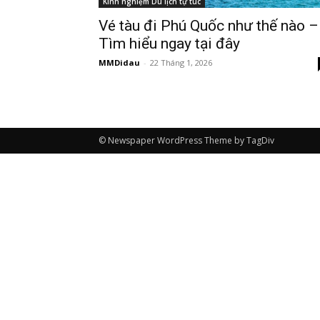
Kinh nghiệm Du lịch tự túc
Vé tàu đi Phú Quốc như thế nào –
Tìm hiểu ngay tại đây
MMDidau
-
22 Tháng 1, 2026
© Newspaper WordPress Theme by TagDiv