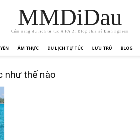
MMDiDau
Cẩm nang du lịch tự túc A tới Z: Blog chia sẻ kinh nghiệm
UYỂN
ẨM THỰC
DU LỊCH TỰ TÚC
LƯU TRÚ
BLOG
c như thế nào