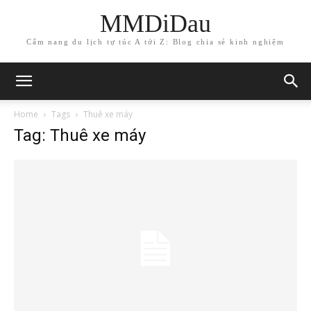
MMDiDau
Cẩm nang du lịch tự túc A tới Z: Blog chia sẻ kinh nghiệm
Home
Tags
Thuê xe máy
Tag: Thuê xe máy