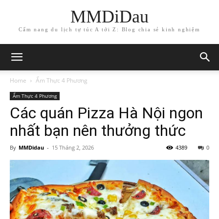
MMDiDau
Cẩm nang du lịch tự túc A tới Z: Blog chia sẻ kinh nghiệm
Home
Ẩm Thực 4 Phương
Ẩm Thực 4 Phương
Các quán Pizza Hà Nội ngon
nhất bạn nên thưởng thức
By
MMDidau
-
15 Tháng 2, 2026
4389
0