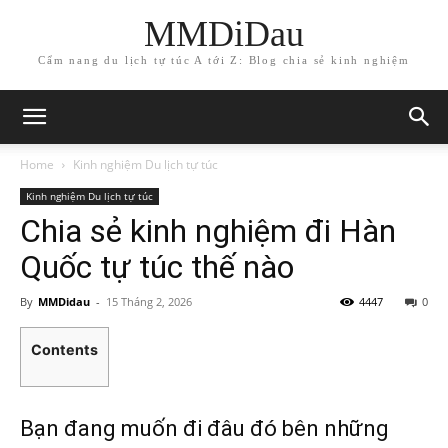
MMDiDau
Cẩm nang du lịch tự túc A tới Z: Blog chia sẻ kinh nghiệm
Home
Kinh nghiệm Du lịch tự túc
Kinh nghiệm Du lịch tự túc
Chia sẻ kinh nghiệm đi Hàn
Quốc tự túc thế nào
By
MMDidau
-
15 Tháng 2, 2026
4447
0
Contents
Bạn đang muốn đi đâu đó bên những