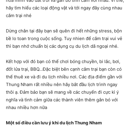
hòa mình vào đất trời và gắn bó tình cảm với nhau. Vì thế,
hãy tìm hiểu các loại động vật và tới ngay đây cùng nhau
cắm trại nhé
Dừng chân tại đây bạn sẽ quên đi hết những stress, bộn
bề lo toan trong cuộc sống. Tuy nhien để cắm trại vui vẻ
thì bạn nhớ chuẩn bị các dụng cụ du lịch dã ngoại nhé.
Kết hợp với đó bạn có thể chơi bóng chuyền, bi lắc, bơi,
đốt lửa trại, BBQ…Đặc biệt bên cạnh cắm trại bạn còn có
thể thuê xe và đi du lịch nhiều nơi. Các địa điểm gần với
Thung Nham rất nhiều nên hãy bắt đầu lịch trình ngay
thôi ạ. Đảm bảo bạn sẽ mang về các chuyến đi cực kì ý
nghĩa và tình cảm giữa các thành viên thêm gắn bó với
nhau nhiều hơn nữa
Một số điều cần lưu ý khi du lịch Thung Nham