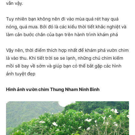
vẫn vậy.
Tuy nhiên bạn không nên đi vào mùa quá rét hay quá
nóng, quá mưa. Bởi đó là các kiểu thời tiết khắc nghiệt và
làm cản bước chân của bạn trên hành trình khám phá
Vậy nên, thời điểm thích hợp nhất để khám phá vườn chim
là vào thu. Khi tiết trời se se lạnh, những chú chim kiếm
mồi sẽ bay về sớm và giúp bạn có thể bắt gặp các hình
ảnh tuyệt đẹp
Hình ảnh vườn chim Thung Nham Ninh Bình