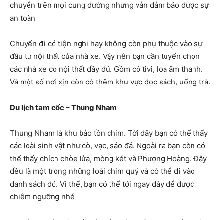
chuyển trên mọi cung đường nhưng vẫn đảm bảo được sự
an toàn
Chuyến đi có tiện nghi hay không còn phụ thuộc vào sự
đầu tư nội thất của nhà xe. Vậy nên bạn cần tuyển chọn
các nhà xe có nội thất đầy đủ. Gồm có tivi, loa âm thanh.
Và một số nơi xịn còn có thêm khu vực đọc sách, uống trà.
Du lịch tam cốc – Thung Nham
Thung Nham là khu bảo tồn chim. Tới đây bạn có thể thấy
các loài sinh vật như cò, vạc, sáo đá. Ngoài ra bạn còn có
thể thấy chích chòe lửa, mòng két và Phượng Hoàng. Đây
đều là một trong những loài chim quý và có thể đi vào
danh sách đỏ. Vì thế, bạn có thể tới ngay đây để được
chiêm ngưỡng nhé