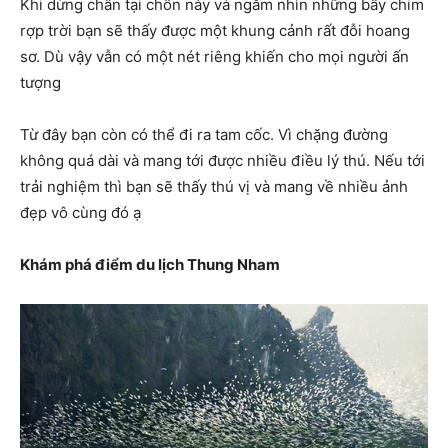
Khi dừng chân tại chốn này và ngắm nhìn những bầy chim
rợp trời bạn sẽ thấy được một khung cảnh rất đỗi hoang
sơ. Dù vậy vẫn có một nét riêng khiến cho mọi người ấn
tượng
Từ đây bạn còn có thể đi ra tam cốc. Vì chặng đường
không quá dài và mang tới được nhiều điều lý thú. Nếu tới
trải nghiệm thì bạn sẽ thấy thú vị và mang về nhiều ảnh
đẹp vô cùng đó ạ
Khám phá điểm du lịch Thung Nham