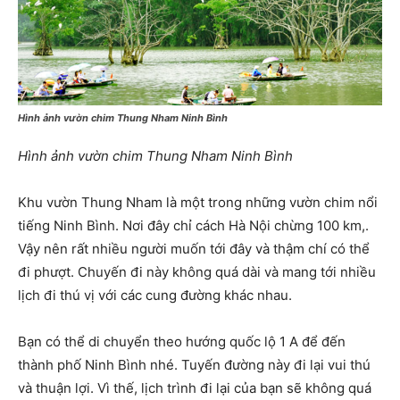
Hình ảnh vườn chim Thung Nham Ninh Bình
Hình ảnh vườn chim Thung Nham Ninh Bình
Khu vườn Thung Nham là một trong những vườn chim nổi
tiếng Ninh Bình. Nơi đây chỉ cách Hà Nội chừng 100 km,.
Vậy nên rất nhiều người muốn tới đây và thậm chí có thể
đi phượt. Chuyến đi này không quá dài và mang tới nhiều
lịch đi thú vị với các cung đường khác nhau.
Bạn có thể di chuyển theo hướng quốc lộ 1 A để đến
thành phố Ninh Bình nhé. Tuyến đường này đi lại vui thú
và thuận lợi. Vì thế, lịch trình đi lại của bạn sẽ không quá