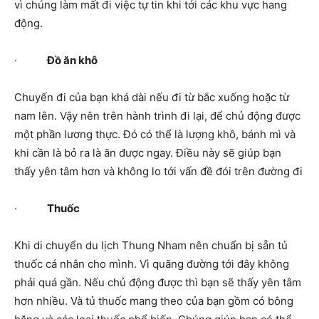
vì chúng làm mất đi việc tự tin khi tới các khu vực hang
động.
·
Đồ ăn khô
Chuyến đi của bạn khá dài nếu đi từ bắc xuống hoặc từ
nam lên. Vậy nên trên hành trình đi lại, để chủ động được
một phần lương thực. Đó có thể là lượng khô, bánh mì và
khi cần là bỏ ra là ăn được ngay. Điều này sẽ giúp bạn
thấy yên tâm hơn và không lo tới vấn đề đói trên đường đi
·
Thuốc
Khi di chuyển du lịch Thung Nham nên chuẩn bị sẵn tủ
thuốc cá nhân cho mình. Vì quãng đường tới đây không
phải quá gần. Nếu chủ động được thì bạn sẽ thấy yên tâm
hơn nhiều. Và tủ thuốc mang theo của bạn gồm có bông