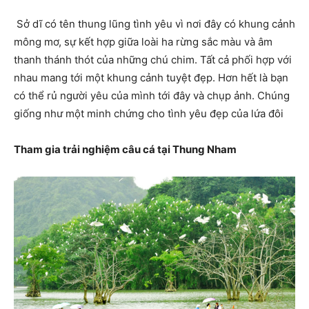
Sở dĩ có tên thung lũng tình yêu vì nơi đây có khung cảnh
mông mơ, sự kết hợp giữa loài ha rừng sắc màu và âm
thanh thánh thót của những chú chim. Tất cả phối hợp với
nhau mang tới một khung cảnh tuyệt đẹp. Hơn hết là bạn
có thể rủ người yêu của mình tới đây và chụp ảnh. Chúng
giống như một minh chứng cho tình yêu đẹp của lứa đôi
Tham gia trải nghiệm câu cá tại Thung Nham