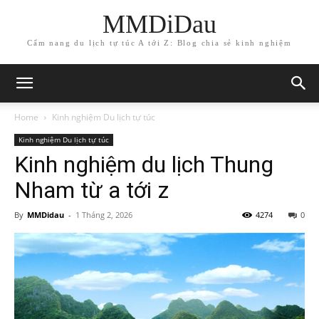
MMDiDau
Cẩm nang du lịch tự túc A tới Z: Blog chia sẻ kinh nghiệm
Home
Kinh nghiệm Du lịch tự túc
Kinh nghiệm Du lịch tự túc
Kinh nghiệm du lịch Thung
Nham từ a tới z
By
MMDidau
-
1 Tháng 2, 2026
4274
0