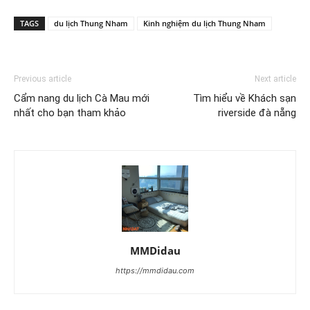
TAGS
du lịch Thung Nham
Kinh nghiệm du lịch Thung Nham
Previous article
Next article
Cẩm nang du lịch Cà Mau mới
Tìm hiểu về Khách sạn
nhất cho bạn tham khảo
riverside đà nẵng
MMDidau
https://mmdidau.com