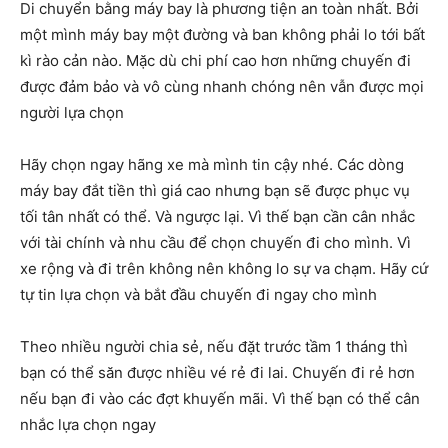
Di chuyển bằng máy bay là phương tiện an toàn nhất. Bởi
một mình máy bay một đường và ban không phải lo tới bất
kì rào cản nào. Mặc dù chi phí cao hơn những chuyến đi
được đảm bảo và vô cùng nhanh chóng nên vẫn được mọi
người lựa chọn
Hãy chọn ngay hãng xe mà mình tin cậy nhé. Các dòng
máy bay đắt tiền thì giá cao nhưng bạn sẽ được phục vụ
tối tân nhất có thể. Và ngược lại. Vì thế bạn cần cân nhắc
với tài chính và nhu cầu để chọn chuyến đi cho mình. Vì
xe rộng và đi trên không nên không lo sự va chạm. Hãy cứ
tự tin lựa chọn và bắt đầu chuyến đi ngay cho mình
Theo nhiều người chia sẻ, nếu đặt trước tầm 1 tháng thì
bạn có thể săn được nhiều vé rẻ đi lai. Chuyến đi rẻ hơn
nếu bạn đi vào các đợt khuyến mãi. Vì thế bạn có thể cân
nhắc lựa chọn ngay