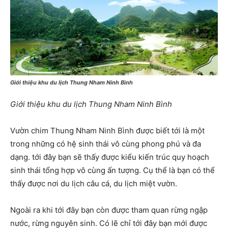
Giới thiệu khu du lịch Thung Nham Ninh Bình
Giới thiệu khu du lịch Thung Nham Ninh Bình
Vườn chim Thung Nham Ninh Bình được biết tới là một
trong những có hệ sinh thái vô cùng phong phú và đa
dạng. tới đây bạn sẽ thấy được kiểu kiến trúc quy hoạch
sinh thái tổng hợp vô cùng ấn tượng. Cụ thể là bạn có thể
thấy được nơi du lịch câu cá, du lịch miệt vườn.
Ngoài ra khi tới đây bạn còn được tham quan rừng ngập
nước, rừng nguyên sinh. Có lẽ chỉ tới đây bạn mới được