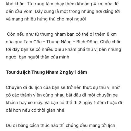
khó khăn. Từ trung tâm chạy thêm khoảng 4 km nữa để
đến cầu Vòm. Đây cũng là một trong những nơi đáng tới
và mang nhiều hứng thú cho mọi người
Còn nếu như từ thumg nham bạn có thể đi thêm 8 km
nữa qua Tam Cốc – Thung Nắng – Bích Động. Chắc chắn
tới đây bạn sẽ có nhiều điều khám phá thú vị bên những
người bạn người thân của mình
Tour du lịch Thung Nham 2 ngày 1 đêm
Chuyến đi du lịch của bạn sẽ trở nên thực sự thú vị nhờ
có các thành viên cùng nhau bắt đầu đi một chuyến xe
khách hay xe máy. Và bạn có thể đi 2 ngày 1 đêm hoặc đi
dài hơn nếu có thời gian nhé.
Dù đi bằng cách thức nào thì chúng đều mang tới lịch