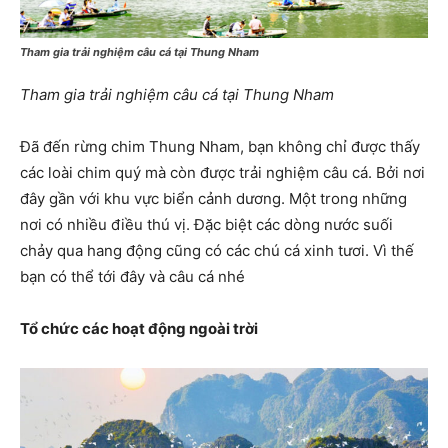
Tham gia trải nghiệm câu cá tại Thung Nham
Tham gia trải nghiệm câu cá tại Thung Nham
Đã đến rừng chim Thung Nham, bạn không chỉ được thấy
các loài chim quý mà còn được trải nghiệm câu cá. Bởi nơi
đây gần với khu vực biển cảnh dương. Một trong những
nơi có nhiều điều thú vị. Đặc biệt các dòng nước suối
chảy qua hang động cũng có các chú cá xinh tươi. Vì thế
bạn có thể tới đây và câu cá nhé
Tổ chức các hoạt động ngoài trời