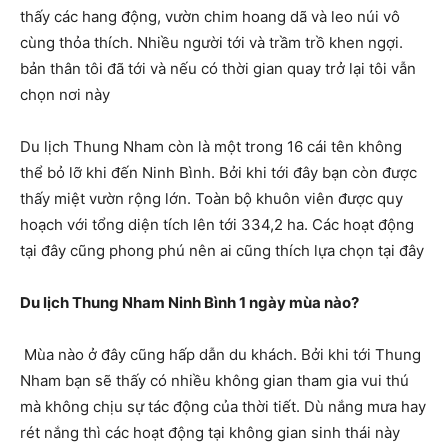
thấy các hang động, vườn chim hoang dã và leo núi vô
cùng thỏa thích. Nhiều người tới và trầm trồ khen ngợi.
bản thân tôi đã tới và nếu có thời gian quay trở lại tôi vẫn
chọn nơi này
Du lịch Thung Nham còn là một trong 16 cái tên không
thể bỏ lỡ khi đến Ninh Bình. Bởi khi tới đây bạn còn được
thấy miệt vườn rộng lớn. Toàn bộ khuôn viên được quy
hoạch với tổng diện tích lên tới 334,2 ha. Các hoạt động
tại đây cũng phong phú nên ai cũng thích lựa chọn tại đây
Du lịch Thung Nham Ninh Bình 1 ngày mùa nào?
Mùa nào ở đây cũng hấp dẫn du khách. Bởi khi tới Thung
Nham bạn sẽ thấy có nhiều không gian tham gia vui thú
mà không chịu sự tác động của thời tiết. Dù nắng mưa hay
rét nắng thì các hoạt động tại không gian sinh thái này