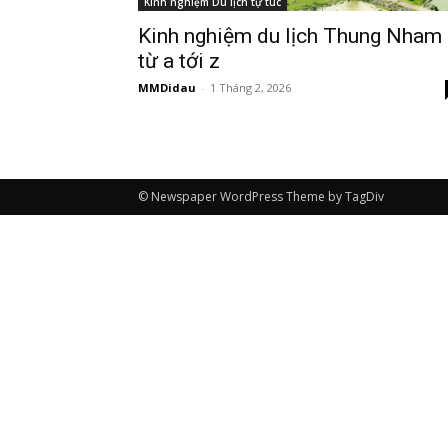
Kinh nghiệm Du lịch tự túc
Kinh nghiệm du lịch Thung Nham
từ a tới z
MMDidau
-
1 Tháng 2, 2026
© Newspaper WordPress Theme by TagDiv