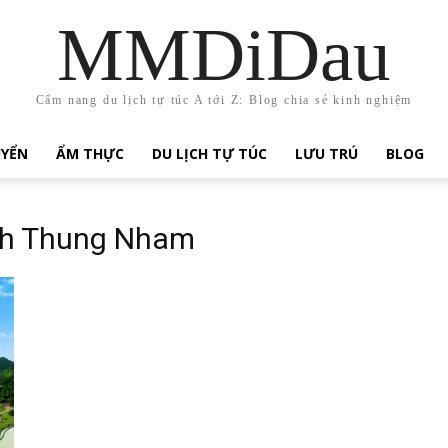
MMDiDau
Cẩm nang du lịch tự túc A tới Z: Blog chia sẻ kinh nghiệm
UYỂN
ẨM THỰC
DU LỊCH TỰ TÚC
LƯU TRÚ
BLOG
ịch Thung Nham