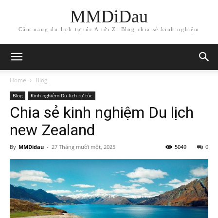
MMDiDau
Cẩm nang du lịch tự túc A tới Z: Blog chia sẻ kinh nghiệm
Home
Blog
Blog
Kinh nghiệm Du lịch tự túc
Chia sẻ kinh nghiệm Du lịch
new Zealand
By
MMDidau
-
27 Tháng mười một, 2025
5049
0