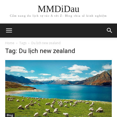
MMDiDau
Cẩm nang du lịch tự túc A tới Z: Blog chia sẻ kinh nghiệm
Home
Tags
Du lịch new zealand
Tag: Du lịch new zealand
Blog