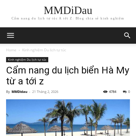
MMDiDau
Cẩm nang du lịch tự túc A tới Z: Blog chia sẻ kinh nghiệm
Home
Kinh nghiệm Du lịch tự túc
Kinh nghiệm Du lịch tự túc
Cẩm nang du lịch biển Hà My
từ a tới z
By
MMDidau
-
21 Tháng 2, 2026
4784
0