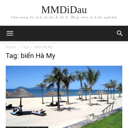
MMDiDau
Cẩm nang du lịch tự túc A tới Z: Blog chia sẻ kinh nghiệm
Home
Tags
Biển Hà My
Tag: biển Hà My