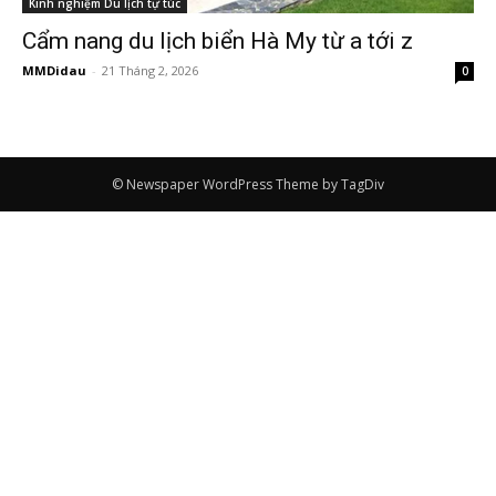
Kinh nghiệm Du lịch tự túc
Cẩm nang du lịch biển Hà My từ a tới z
MMDidau
-
21 Tháng 2, 2026
0
© Newspaper WordPress Theme by TagDiv