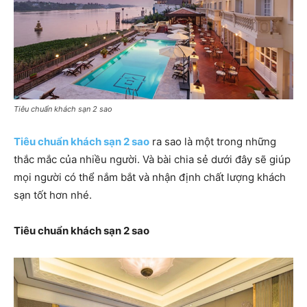
Tiêu chuẩn khách sạn 2 sao
Tiêu chuẩn khách sạn 2 sao
ra sao là một trong những
thắc mắc của nhiều người. Và bài chia sẻ dưới đây sẽ giúp
mọi người có thể nắm bắt và nhận định chất lượng khách
sạn tốt hơn nhé.
Tiêu chuẩn khách sạn 2 sao