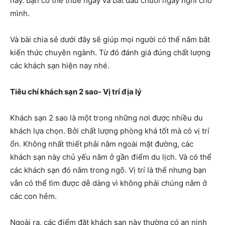
này. bạn có thể thuê ngay và bắt đầu chuỗi ngày nghỉ cho
mình.
Và bài chia sẻ dưới đây sẽ giúp mọi người có thể nắm bắt
kiến thức chuyên ngành. Từ đó đánh giá đúng chất lượng
các khách sạn hiện nay nhé.
Tiêu chí khách sạn 2 sao- Vị trí địa lý
Khách sạn 2 sao là một trong những nơi được nhiều du
khách lựa chọn. Bởi chất lượng phòng khá tốt mà có vị trí
ổn. Không nhất thiết phải nằm ngoài mặt đường, các
khách sạn này chủ yếu nằm ở gần điểm du lịch. Và có thể
các khách sạn đó nằm trong ngõ. Vị trí là thế nhưng bạn
vẫn có thể tìm được dễ dàng vì không phải chúng nằm ở
các con hẻm.
Ngoài ra, các điểm đặt khách sạn này thường có an ninh