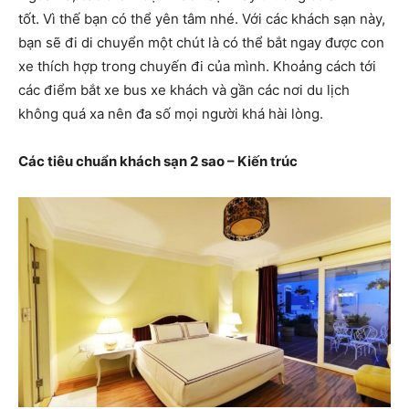
tốt. Vì thế bạn có thể yên tâm nhé. Với các khách sạn này,
bạn sẽ đi di chuyển một chút là có thể bắt ngay được con
xe thích hợp trong chuyến đi của mình. Khoảng cách tới
các điểm bắt xe bus xe khách và gần các nơi du lịch
không quá xa nên đa số mọi người khá hài lòng.
Các tiêu chuẩn khách sạn 2 sao – Kiến trúc