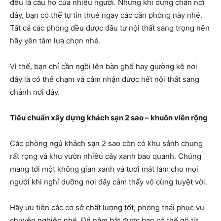
đều là câu hỏ của nhiều người. Nhưng khi dừng chân nơi
đây, bạn có thể tự tin thuê ngay các căn phòng này nhé.
Tất cả các phòng đều được đầu tư nội thất sang trọng nên
hãy yên tâm lựa chọn nhé.
Vì thế, bạn chỉ cần ngồi lên bàn ghế hay giường kệ nơi
đây là có thể chạm và cảm nhận được hết nội thất sang
chảnh nơi đây.
Tiêu chuẩn xây dựng khách sạn 2 sao – khuôn viên rộng
Các phòng ngủ khách sạn 2 sao còn có khu sảnh chung
rất rọng và khu vườn nhiều cây xanh bao quanh. Chúng
mang tới một không gian xanh và tươi mát làm cho mọi
người khi nghỉ dưỡng nơi đây cảm thấy vô cùng tuyệt vời.
Hãy ưu tiên các cơ sở chất lượng tốt, phong thái phục vụ
chuyên nghiệp nhé. Để nắm bắt được bạn có thể gõ từ