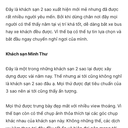
Đây là khách sạn 2 sao xuất hiện mới mẻ nhưng đã được
rất nhiều người yêu mến. Bởi khi dừng chân nơi đây mọi
người có thể thấy nằm tại vị trí khá tốt, dễ dàng bắt xe bus
hay xe khách đều được. Vì thế bạ có thể tự tin lựa chọn và
bắt đầu ngay chuyến nghỉ ngơi của mình.
Khách sạn Minh Thư
Đây là một trong những khách sạn 2 sao lại được xây
dựng được vài năm nay. Thế nhưng ai tới cũng không nghĩ
là khách sạn 2 sao đâu ạ. Mọi thứ được đạt tiêu chuẩn của
3 sao nên ai tới cũng thấy ấn tượng.
Mọi thứ được trưng bày đẹp mắt với nhiều view thoáng. Vì
thế bạn còn có thể chụp ảnh thỏa thích tại các góc chụp
khác nhau của khách sạn này. Không những thế, các dịch