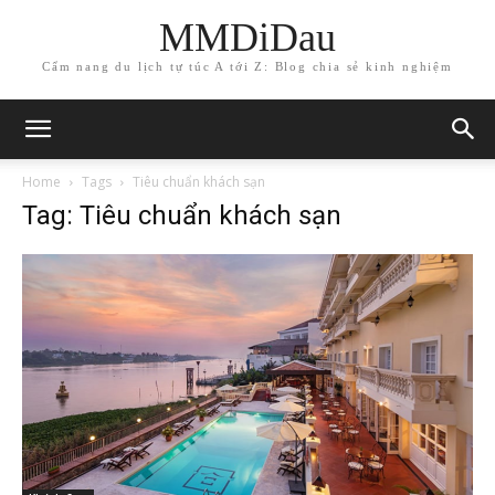
MMDiDau
Cẩm nang du lịch tự túc A tới Z: Blog chia sẻ kinh nghiệm
Home
Tags
Tiêu chuẩn khách sạn
Tag: Tiêu chuẩn khách sạn