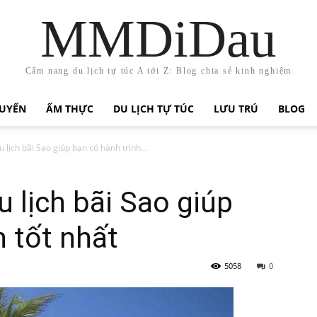
MMDiDau
Cẩm nang du lịch tự túc A tới Z: Blog chia sẻ kinh nghiệm
HUYỂN
ẨM THỰC
DU LỊCH TỰ TÚC
LƯU TRÚ
BLOG
 lịch bãi Sao giúp bạn có hành trình...
u lịch bãi Sao giúp
h tốt nhất
5058
0