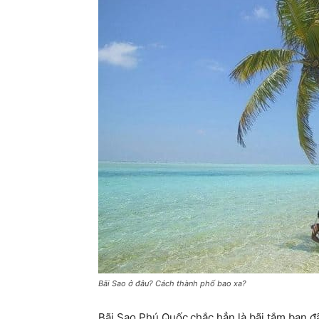
Bãi Sao ở đâu? Cách thành phố bao xa?
Bãi Sao Phú Quốc
chắc hẳn là bãi tắm bạn đ