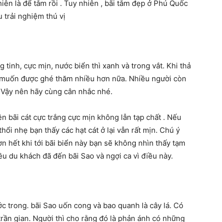
nhiên là để tắm rồi . Tuy nhiên , bãi tắm đẹp ở Phú Quốc
ều trải nghiệm thú vị
ng tinh, cực mịn, nước biển thì xanh và trong vắt. Khi thả
à muốn được ghé thăm nhiều hơn nữa. Nhiều người còn
 Vậy nên hãy cùng cân nhắc nhé.
ên bãi cát cực trắng cực mịn không lẫn tạp chất . Nếu
thổi nhẹ bạn thấy các hạt cát ở lại vẫn rất mịn. Chú ý
 hết khi tới bãi biển này bạn sẽ không nhìn thấy tạm
iều du khách đã đến bãi Sao và ngợi ca vì điều này.
c trong. bãi Sao uốn cong và bao quanh là cây lá. Có
rần gian. Người thì cho rằng đó là phản ánh có những