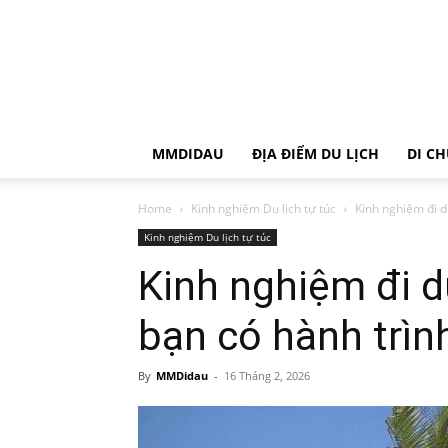
MMDIDAU
ĐỊA ĐIỂM DU LỊCH
DI C
Home
Kinh nghiệm Du lịch tự túc
Kinh nghiệm đi du
Kinh nghiệm Du lịch tự túc
Kinh nghiệm đi d
bạn có hành trìn
By
MMDidau
-
16 Tháng 2, 2026