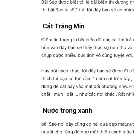
Bãi Sao được biết tới là bãi biển thì đương 
thì bãi Sao là số 1./ Vì tới đây bạn sẽ có nhi
Cát Trắng Mịn
Điểm ấn tượng là bãi biển rất dài, cát thì trắ
hồn vào đây bạn sẽ thấy thực sự nên thơ v
chụp được nhiều bức ảnh vô cùng tuyệt vời.
Hay nói cách khác, tới đây bạn sẽ được đi tr
thích thì bạn có thể cầm 1 nắm cát trên tay , 
đừng để cát bay vào mắt đối phương nhé. Hơn
chất : mùn , đất … như các nơi khác . Rất nh
Nước trong xanh
bãi Sao nơi đây cũng có hài quá đẹp mắt,nướ
người cho rằng đó như một thiên cảnh giữa t