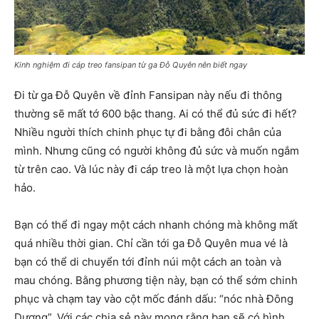
Kinh nghiệm đi cáp treo fansipan từ ga Đỗ Quyên nên biết ngay
Đi từ ga Đỗ Quyên về đỉnh Fansipan này nếu đi thông
thường sẽ mất tớ 600 bậc thang. Ai có thể đủ sức đi hết?
Nhiều người thích chinh phục tự đi bằng đôi chân của
mình. Nhưng cũng có người không đủ sức và muốn ngắm
từ trên cao. Và lúc này đi cáp treo là một lựa chọn hoàn
hảo.
Bạn có thể đi ngay một cách nhanh chóng mà không mất
quá nhiều thời gian. Chỉ cần tới ga Đỗ Quyên mua vé là
bạn có thể di chuyển tới đỉnh núi một cách an toàn và
mau chóng. Bằng phương tiện này, bạn có thể sớm chinh
phục và chạm tay vào cột mốc đánh dấu: “nóc nhà Đông
Dương”. Với các chia sẻ này mong rằng bạn sẽ có hình