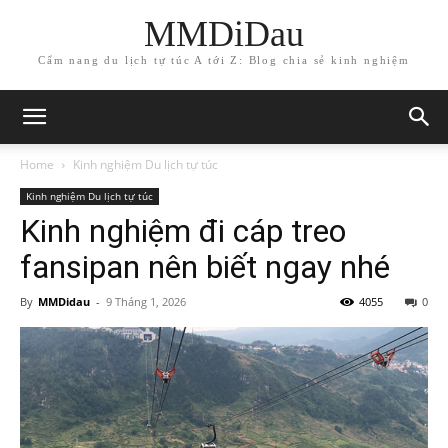
MMDiDau
Cẩm nang du lịch tự túc A tới Z: Blog chia sẻ kinh nghiệm
Home
Kinh nghiệm Du lịch tự túc
Kinh nghiệm Du lịch tự túc
Kinh nghiệm đi cáp treo
fansipan nên biết ngay nhé
By
MMDidau
-
9 Tháng 1, 2026
4055
0