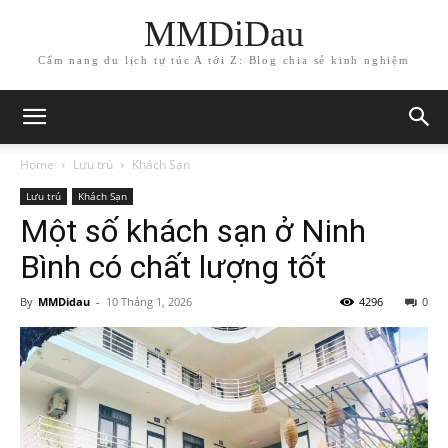
MMDiDau
Cẩm nang du lịch tự túc A tới Z: Blog chia sẻ kinh nghiệm
Home
Lưu trú
Khách Sạn
Lưu trú
Khách Sạn
Một số khách sạn ở Ninh
Bình có chất lượng tốt
By
MMDidau
-
10 Tháng 1, 2026
4296
0