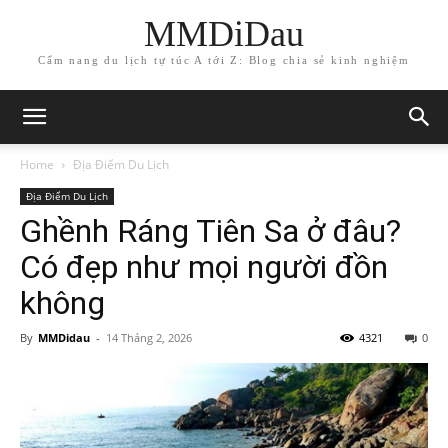
MMDiDau
Cẩm nang du lịch tự túc A tới Z: Blog chia sẻ kinh nghiệm
Home
Địa Điểm Du Lịch
Địa Điểm Du Lịch
Ghềnh Ráng Tiên Sa ở đâu?
Có đẹp như mọi người đồn
không
By
MMDidau
-
14 Tháng 2, 2026
4321
0