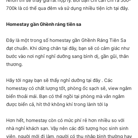
Nhơn thì sẽ thấy giá rất hợp lý. Bởi bạn chỉ cần chi ra 500-
700k là có thể qua đêm và sử dụng nhiều tiện ích tại đây.
Homestay gần
Ghềnh ráng tiên sa
Đây là một trong số homestay gần Ghềnh Ráng Tiên Sa
đạt chuẩn. Khi dừng chân tại đây, bạn sẽ có cảm giác như
bước vào nơi nghỉ nghỉ dưỡng sang bình dị, gần gũi, thân
thương.
Hãy tới ngay bạn sẽ thấy nghỉ dưỡng tại đây . Các
homestay có chất lượng tốt, phòng ốc sạch sẽ, view ngắm
biển thoải mái. Bạn có thể ngồi tại phòng mà vẫn ngắm
được biển cả, hít thở không khí trong lành tới lạ
Hơn hết, homestay còn có mức phí rẻ hơn nhiều so với
nhà nghỉ khách sạn. Vậy nên các đối tượng học sinh sinh
viên, người mới đi làm, người có thu nhập bình thường hay