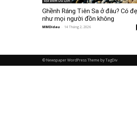
Địa Điểm Du Lịch
Ghềnh Ráng Tiên Sa ở đâu? Có đ
như mọi người đồn không
MMDidau
-
14 Tháng 2, 2026
© Newspaper WordPress Theme by TagDiv