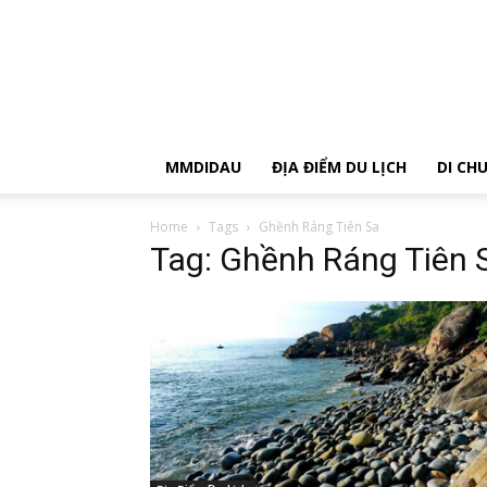
MMDIDAU
ĐỊA ĐIỂM DU LỊCH
DI CH
Home
Tags
Ghềnh Ráng Tiên Sa
Tag: Ghềnh Ráng Tiên 