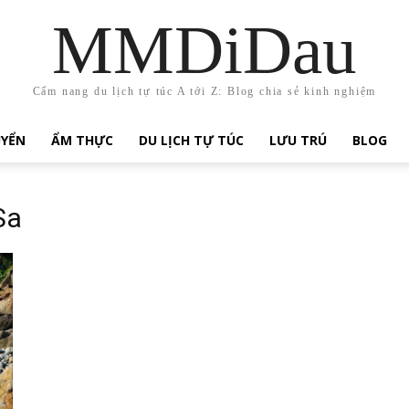
MMDiDau
Cẩm nang du lịch tự túc A tới Z: Blog chia sẻ kinh nghiệm
UYỂN
ẨM THỰC
DU LỊCH TỰ TÚC
LƯU TRÚ
BLOG
Sa