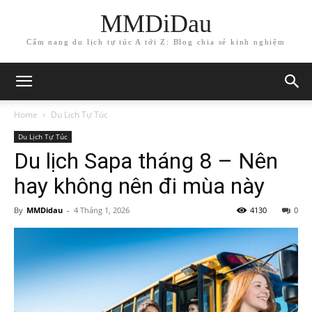
MMDiDau
Cẩm nang du lịch tự túc A tới Z: Blog chia sẻ kinh nghiệm
Home
Du Lịch Tự Túc
Du Lịch Tự Túc
Du lịch Sapa tháng 8 – Nên
hay không nên đi mùa này
By
MMDidau
-
4 Tháng 1, 2026
4130
0