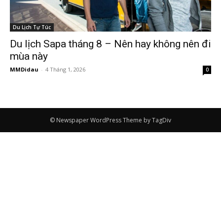
Du Lịch Tự Túc
Du lịch Sapa tháng 8 – Nên hay không nên đi
mùa này
MMDidau
-
4 Tháng 1, 2026
0
© Newspaper WordPress Theme by TagDiv