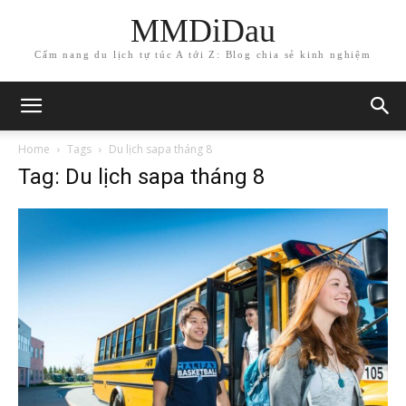
MMDiDau
Cẩm nang du lịch tự túc A tới Z: Blog chia sẻ kinh nghiệm
Home
Tags
Du lịch sapa tháng 8
Tag: Du lịch sapa tháng 8