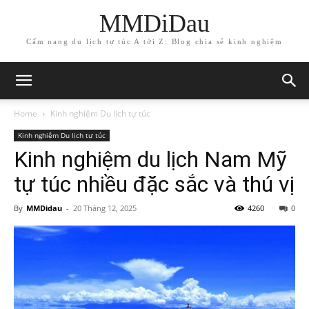
MMDiDau
Cẩm nang du lịch tự túc A tới Z: Blog chia sẻ kinh nghiệm
Home
Kinh nghiệm Du lịch tự túc
Kinh nghiệm Du lịch tự túc
Kinh nghiệm du lịch Nam Mỹ
tự túc nhiều đặc sắc và thú vị
By
MMDidau
-
20 Tháng 12, 2025
4260
0