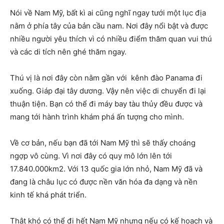
Nói về Nam Mỹ, bất kì ai cũng nghĩ ngay tưới một lục địa
nằm ở phía tây của bản cầu nam. Nơi đây nổi bật và được
nhiều người yêu thích vì có nhiều điểm thăm quan vui thú
và các di tích nên ghé thăm ngay.
Thú vị là nơi đây còn nằm gần với kênh đào Panama đi
xuống. Giáp đại tây dương. Vậy nên việc di chuyển đi lại
thuận tiện. Bạn có thể đi máy bay tàu thủy đều được và
mang tới hành trình khám phá ấn tượng cho mình.
Về cơ bản, nếu bạn đã tới Nam Mỹ thì sẽ thấy choáng
ngợp vô cùng. Vì nơi đây có quy mô lớn lên tới
17.840.000km2. Với 13 quốc gia lớn nhỏ, Nam Mỹ đã và
đang là châu lục có được nền văn hóa đa dạng và nền
kinh tế khá phát triển.
Thật khó có thể đi hết Nam Mỹ nhưng nếu có kế hoạch và