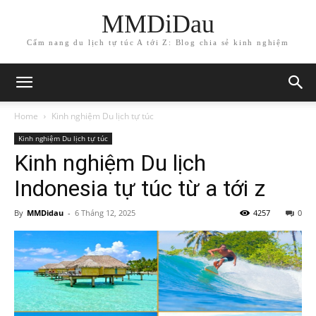
MMDiDau
Cẩm nang du lịch tự túc A tới Z: Blog chia sẻ kinh nghiệm
Home
Kinh nghiệm Du lịch tự túc
Kinh nghiệm Du lịch tự túc
Kinh nghiệm Du lịch
Indonesia tự túc từ a tới z
By
MMDidau
-
6 Tháng 12, 2025
4257
0