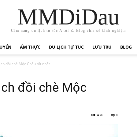
MMDiDau
Cẩm nang du lịch tự túc A tới Z: Blog chia sẻ kinh nghiệm
HUYỂN
ẨM THỰC
DU LỊCH TỰ TÚC
LƯU TRÚ
BLOG
ịch đồi chè Mộc Châu tốt nhất
ịch đồi chè Mộc
4316
0