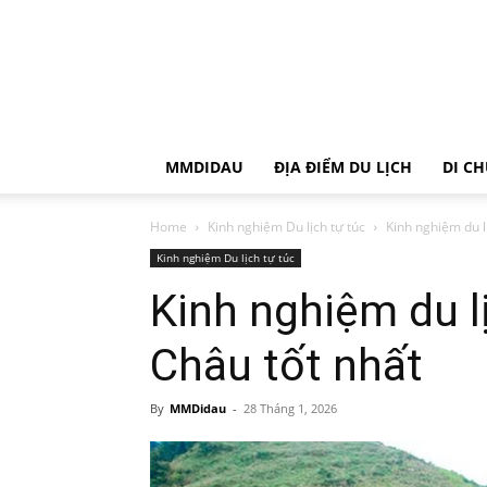
MMDIDAU
ĐỊA ĐIỂM DU LỊCH
DI C
Home
Kinh nghiệm Du lịch tự túc
Kinh nghiệm du l
Kinh nghiệm Du lịch tự túc
Kinh nghiệm du l
Châu tốt nhất
By
MMDidau
-
28 Tháng 1, 2026