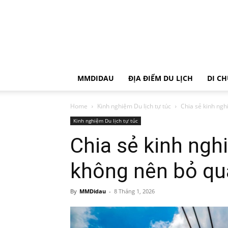
MMDIDAU
ĐỊA ĐIỂM DU LỊCH
DI C
Home
Kinh nghiệm Du lịch tự túc
Chia sẻ kinh ng
Kinh nghiệm Du lịch tự túc
Chia sẻ kinh ngh
không nên bỏ qu
By
MMDidau
-
8 Tháng 1, 2026