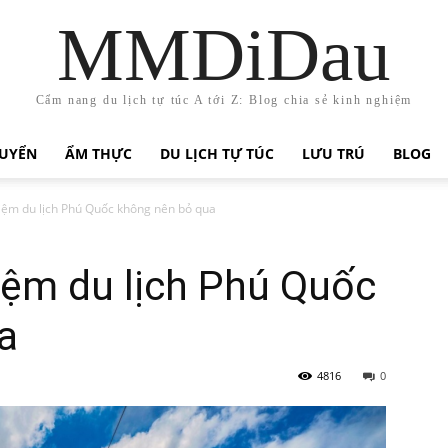
MMDiDau
Cẩm nang du lịch tự túc A tới Z: Blog chia sẻ kinh nghiệm
HUYỂN
ẨM THỰC
DU LỊCH TỰ TÚC
LƯU TRÚ
BLOG
hiệm du lịch Phú Quốc không nên bỏ qua
iệm du lịch Phú Quốc
a
4816
0