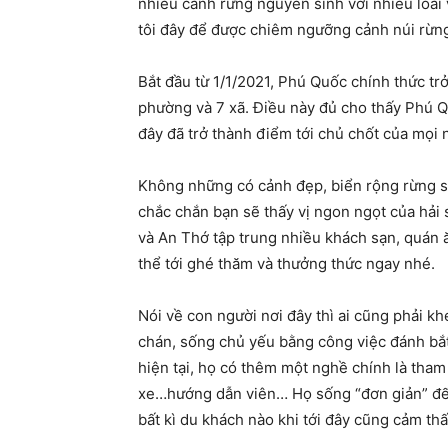
nhiều cánh rừng nguyên sinh với nhiều loài 
tôi đây để được chiêm ngưỡng cảnh núi rừng
Bắt đầu từ 1/1/2021, Phú Quốc chính thức tr
phường và 7 xã. Điều này đủ cho thấy Phú Quố
đây đã trở thành điểm tới chủ chốt của mọi 
Không những có cảnh đẹp, biển rộng rừng sâ
chắc chắn bạn sẽ thấy vị ngon ngọt của hải
và An Thớ tập trung nhiều khách sạn, quán ă
thể tới ghé thăm và thưởng thức ngay nhé.
Nói về con người nơi đây thì ai cũng phải k
chán, sống chủ yếu bằng công việc đánh bắt,
hiện tại, họ có thêm một nghề chính là tham 
xe…hướng dẫn viên… Họ sống “đơn giản” đến 
bất kì du khách nào khi tới đây cũng cảm th