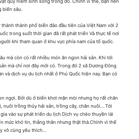
vật quý hiếm sinh sống trong đó. Chính vì thế, bạn nên
 biển sâu.
ở thành thành phố biển đảo đầu tiên của Việt Nam với 2
c trong suốt thời gian đã rất phát triển Và thực tế nơi
người khi tham quan ở khu vực phía nam của tổ quốc.
u mà còn có rất nhiều món ăn ngon hải sản. Khi tới
 sản mà chỉ nơi đây mới có. Trong đó 2 xã Dương Đông
n và dịch vụ du lịch nhất ở Phú Quốc hiện nay. Bạn có
hen ngợi. Bởi dù ở biển khơi mặn mòi nhưng họ rất chân
 nuôi trồng thủy hải sản, trồng cây, chăn nuôi… Tới
gia vào sự phát triển du lịch Dịch vụ chèo thuyền lái
mức khó tin, thẳng thắn nhưng thật thà.Chính vì thế
ấy vô cùng yêu thích…