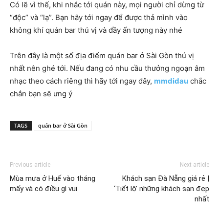
Có lẽ vì thế, khi nhắc tới quán này, mọi người chỉ dừng từ
“độc” và “lạ”. Bạn hãy tới ngay để được thả mình vào
không khí quán bar thú vị và đầy ấn tượng này nhé
Trên đây là một số địa điểm quán bar ở Sài Gòn thú vị
nhất nên ghé tới. Nếu đang có nhu cầu thưởng ngoạn âm
nhạc theo cách riêng thì hãy tới ngay đây,
mmdidau
chắc
chắn bạn sẽ ưng ý
TAGS
quán bar ở Sài Gòn
Previous article
Next article
Mùa mưa ở Huế vào tháng
Khách sạn Đà Nẵng giá rẻ |
mấy và có điều gì vui
‘Tiết lộ’ những khách sạn đẹp
nhất