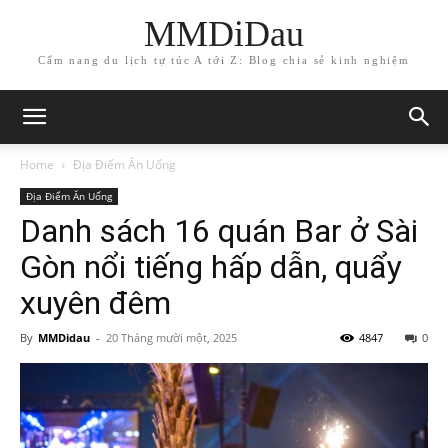
MMDiDau
Cẩm nang du lịch tự túc A tới Z: Blog chia sẻ kinh nghiệm
Home
Địa Điểm Ăn Uống
Địa Điểm Ăn Uống
Danh sách 16 quán Bar ở Sài
Gòn nổi tiếng hấp dẫn, quẩy
xuyên đêm
By
MMDidau
-
20 Tháng mười một, 2025
4847
0