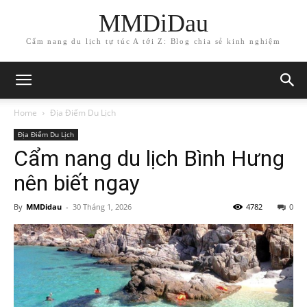
MMDiDau
Cẩm nang du lịch tự túc A tới Z: Blog chia sẻ kinh nghiệm
Home
Địa Điểm Du Lịch
Địa Điểm Du Lịch
Cẩm nang du lịch Bình Hưng
nên biết ngay
By
MMDidau
-
30 Tháng 1, 2026
4782
0