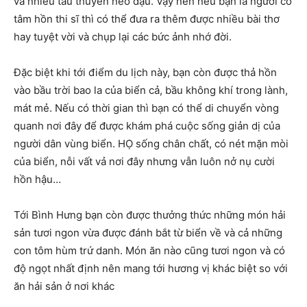
và nhiều tàu thuyền neo đậu. Vậy nên nếu bạn là người có
tâm hồn thi sĩ thì có thể đưa ra thêm được nhiều bài thơ
hay tuyệt vời và chụp lại các bức ảnh nhớ đời.
Đặc biệt khi tới điểm du lịch này, bạn còn được thả hồn
vào bầu trời bao la của biển cả, bầu không khí trong lành,
mát mẻ. Nếu có thời gian thì bạn có thể di chuyển vòng
quanh nơi đây để được khám phá cuộc sống giản dị của
người dân vùng biển. HỌ sống chân chất, có nét mặn mòi
của biển, nỗi vất vả nơi đây nhưng vẫn luôn nở nụ cười
hồn hậu…
Tới Bình Hưng bạn còn được thưởng thức những món hải
sản tươi ngon vừa được đánh bắt từ biển về và cả những
con tôm hùm trứ danh. Món ăn nào cũng tươi ngon và có
độ ngọt nhất định nên mang tới hương vị khác biệt so với
ăn hải sản ở nơi khác