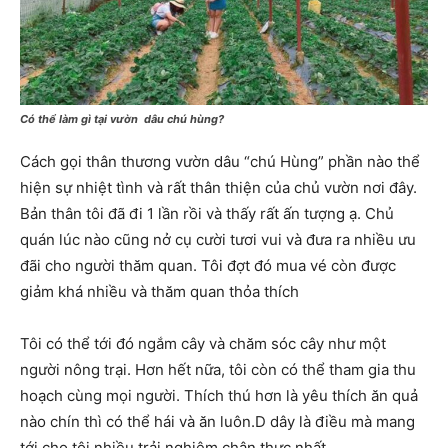
Có thể làm gì tại vườn dâu chú hùng?
Cách gọi thân thương vườn dâu “chú Hùng” phần nào thể
hiện sự nhiệt tình và rất thân thiện của chủ vườn nơi đây.
Bản thân tôi đã đi 1 lần rồi và thấy rất ấn tượng ạ. Chủ
quán lúc nào cũng nở cụ cười tươi vui và đưa ra nhiều ưu
đãi cho người thăm quan. Tôi đợt đó mua vé còn được
giảm khá nhiều và thăm quan thỏa thích
Tôi có thể tới đó ngắm cây và chăm sóc cây như một
người nông trại. Hơn hết nữa, tôi còn có thể tham gia thu
hoạch cùng mọi người. Thích thú hơn là yêu thích ăn quả
nào chín thì có thể hái và ăn luôn.D dây là điều mà mang
tới cho tôi nhiều trải nghiệm chân thực nhất