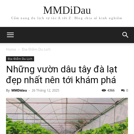
MMDiDau
Cẩm nang du lịch tự túc A tới Z: Blog chia sẻ kinh nghiệm
Home
Địa Điểm Du Lịch
Địa Điểm Du Lịch
Những vườn dâu tây đà lạt
đẹp nhất nên tới khám phá
By
MMDidau
-
26 Tháng 12, 2025
4366
0