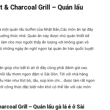
& Charcoal Grill – Quán lẩu
à một quán lẩu buffet của Nhật Bản,Các món ăn tại đây
thưởng thức nhé. Quán ăn này được chủ quán thiết kế
 làm cho mọi người thấy ấn tượng với không gian vô
ó những ngày ăn nghỉ ngon tại quán ăn hàn quốc tuyệt
ân giúp cho bất kì ait ới đây cũng phải đánh giá cao.
nồi lẩu thơm ngon đậm vị Sài Gòn.
Tới với nhà hàng
u Hàn như thịt bò, lẩu, súp kim chi… được làm rất ngon
i công thức đặc biệt nên khó có thể lẫn với các món
coal Grill – Quán lẩu gà lá é ở Sài