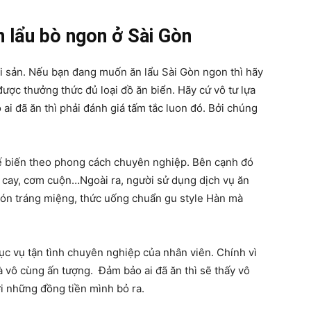
 lẩu bò ngon ở Sài Gòn
i sản. Nếu bạn đang muốn ăn lẩu Sài Gòn ngon thì hãy
được thưởng thức đủ loại đồ ăn biển. Hãy cứ vô tư lựa
ai đã ăn thì phải đánh giá tấm tắc luon đó. Bởi chúng
hế biến theo phong cách chuyên nghiệp. Bên cạnh đó
a cay, cơm cuộn…Ngoài ra, người sử dụng dịch vụ ăn
ón tráng miệng, thức uống chuẩn gu style Hàn mà
c vụ tận tình chuyên nghiệp của nhân viên. Chính vì
và vô cùng ấn tượng. Đảm bảo ai đã ăn thì sẽ thấy vô
i những đồng tiền mình bỏ ra.