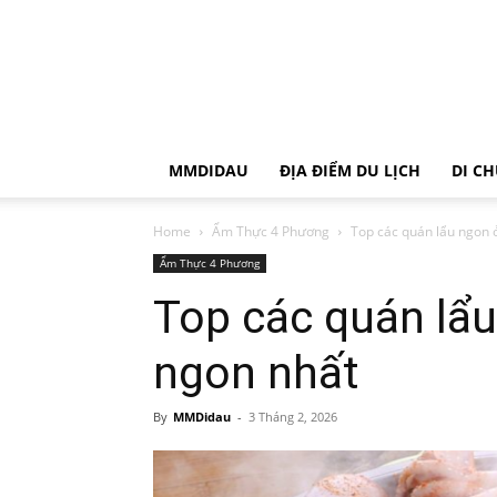
MMDIDAU
ĐỊA ĐIỂM DU LỊCH
DI C
Home
Ẩm Thực 4 Phương
Top các quán lẩu ngon 
Ẩm Thực 4 Phương
Top các quán lẩu
ngon nhất
By
MMDidau
-
3 Tháng 2, 2026