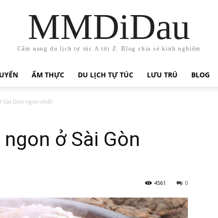
MMDiDau
Cẩm nang du lịch tự túc A tới Z: Blog chia sẻ kinh nghiệm
HUYỂN
ẨM THỰC
DU LỊCH TỰ TÚC
LƯU TRÚ
BLOG
ở Sài Gòn ngon nhất
 ngon ở Sài Gòn
4561
0