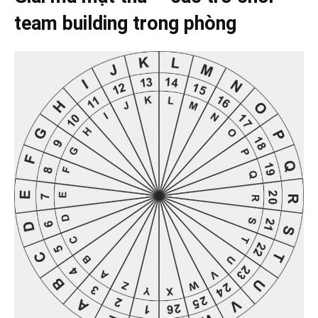
team building trong phòng