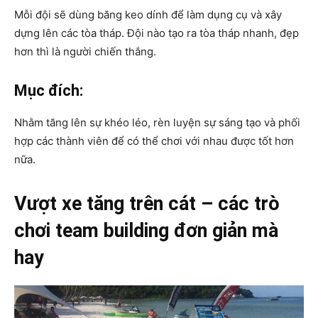
Mỗi đội sẽ dùng băng keo dính để làm dụng cụ và xây
dựng lên các tòa tháp. Đội nào tạo ra tòa tháp nhanh, đẹp
hơn thì là người chiến thắng.
Mục đích:
Nhằm tăng lên sự khéo léo, rèn luyện sự sáng tạo và phối
hợp các thành viên để có thể chơi với nhau được tốt hơn
nữa.
Vượt xe tăng trên cát – các trò
chơi team building đơn giản mà
hay