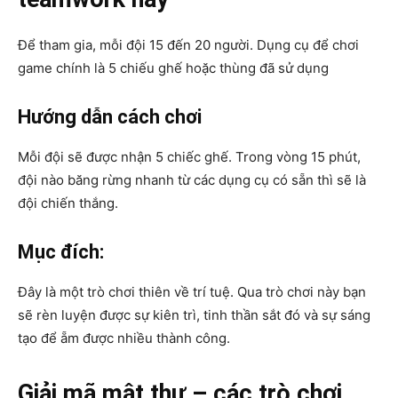
Để tham gia, mỗi đội 15 đến 20 người. Dụng cụ để chơi
game chính là 5 chiếu ghế hoặc thùng đã sử dụng
Hướng dẫn cách chơi
Mỗi đội sẽ được nhận 5 chiếc ghế. Trong vòng 15 phút,
đội nào băng rừng nhanh từ các dụng cụ có sẵn thì sẽ là
đội chiến thắng.
Mục đích:
Đây là một trò chơi thiên về trí tuệ. Qua trò chơi này bạn
sẽ rèn luyện được sự kiên trì, tinh thần sắt đó và sự sáng
tạo để ẵm được nhiều thành công.
Giải mã mật thư – các trò chơi