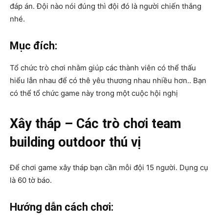
đáp án. Đội nào nói đúng thì đội đó là người chiến thắng
nhé.
Mục đích:
Tổ chức trò chơi nhằm giúp các thành viên có thể thấu
hiểu lẫn nhau để có thê yêu thương nhau nhiều hơn.. Bạn
có thể tổ chức game này trong một cuộc hội nghị
Xây tháp – Các trò chơi team
building outdoor thú vị
Để chơi game xây tháp bạn cần mỗi đội 15 người. Dụng cụ
là 60 tờ báo.
Hướng dẫn cách chơi: