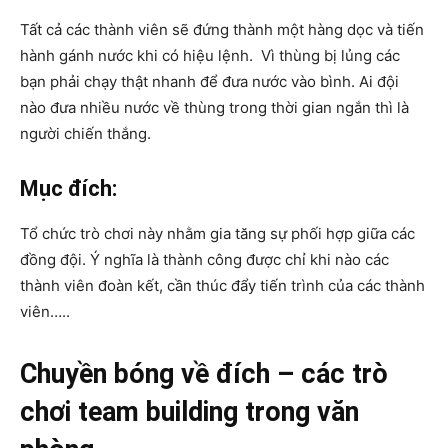
Tất cả các thành viên sẽ đứng thành một hàng dọc và tiến
hành gánh nước khi có hiệu lệnh. Vì thùng bị lủng các
bạn phải chạy thật nhanh để đưa nước vào bình. Ai đội
nào đưa nhiều nước về thùng trong thời gian ngắn thì là
người chiến thắng.
Mục đích:
Tổ chức trò chơi này nhằm gia tăng sự phối hợp giữa các
đồng đội. Ý nghĩa là thành công được chỉ khi nào các
thành viên đoàn kết, cần thúc đẩy tiến trình của các thành
viên…..
Chuyền bóng về đích – các trò
chơi team building trong văn