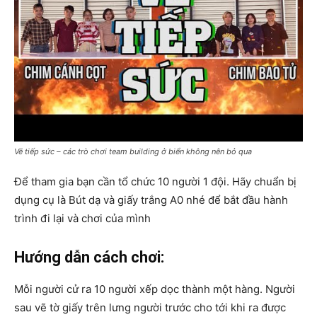
Vẽ tiếp sức – các trò chơi team building ở biển không nên bỏ qua
Để tham gia bạn cần tổ chức 10 người 1 đội. Hãy chuẩn bị
dụng cụ là Bút dạ và giấy trắng A0 nhé để bắt đầu hành
trình đi lại và chơi của mình
Hướng dẫn cách chơi:
Mỗi người cử ra 10 người xếp dọc thành một hàng. Người
sau vẽ tờ giấy trên lưng người trước cho tới khi ra được