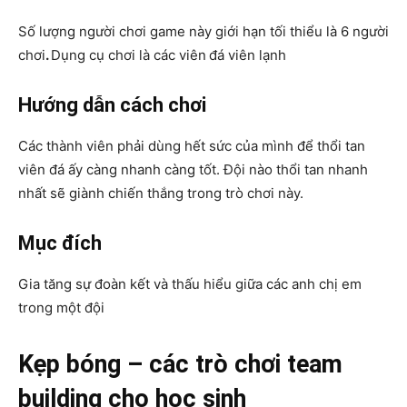
Số lượng người chơi game này giới hạn tối thiểu là 6 người
chơi
.
Dụng cụ chơi là các viên
đá viên lạnh
Hướng dẫn cách chơi
Các thành viên phải dùng hết sức của mình để thổi tan
viên đá ấy càng nhanh càng tốt. Đội nào thổi tan nhanh
nhất sẽ giành chiến thắng trong trò chơi này.
Mục đích
Gia tăng sự đoàn kết và thấu hiểu giữa các anh chị em
trong một đội
Kẹp bóng – các trò chơi team
building cho học sinh