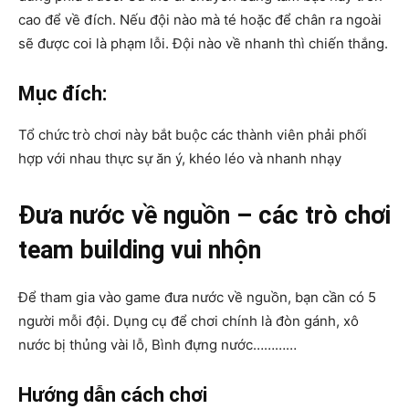
cao để về đích. Nếu đội nào mà té hoặc để chân ra ngoài
sẽ được coi là phạm lỗi. Đội nào về nhanh thì chiến thắng.
Mục đích:
Tổ chức
trò chơi này bắt buộc các thành viên phải phối
hợp với nhau thực sự ăn ý, khéo léo và nhanh nhạy
Đưa nước về nguồn – các trò chơi
team building vui nhộn
Để tham gia vào game đưa nước về nguồn, bạn cần có 5
người mỗi đội. Dụng cụ để chơi chính là đòn gánh, xô
nước bị thủng vài lỗ, Bình đựng nước…………
Hướng dẫn cách chơi