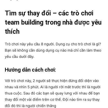
Tìm sự thay đổi – các trò chơi
team building trong nhà được yêu
thích
Trò chơi này yêu cầu 8 người. Dụng cụ cho trò chơi là gì?
Bạn sẽ không cần dùng dụng cụ nào mà chỉ cần làm theo
yêu cầu dưới đây.
Hướng dẫn cách chơi:
Với trò chơi này, 2 người sẽ thực hiện đứng đối diện vào
nhau và nhìn 5 phút. Ai là người rời mắt trước thì là người
thua cuộc. Sau đó các bạn sẽ quay lưng với nhau để bạn
thay đổi một vài điểm trên cơ thể. Đội nào tìm ra sự thay
đổi đó thì là người chiến thắng