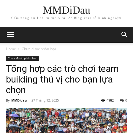
MMDiDau
Cẩm nang du lịch tự túc A tới Z: Blog chia sẻ kinh nghiệm
Home
Chưa được phân loại
Chưa được phân loại
Tổng hợp các trò chơi team
building thú vị cho bạn lựa
chọn
By
MMDidau
-
27 Tháng 12, 2025
4982
0