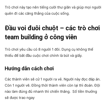
Trò chơi này tạo nên tiếng cười thư giãn và giúp mọi người
quên đi các căng thẳng của cuộc sống.
Đầu voi đuôi chuột – các trò chơi
team building ở công viên
Trò chơi yêu cầu có 8 người 1 đôi. Dụng cụ không thể
thiếu để bắt đầu cuộc chơi chính là bút và giấy.
Hướng dẫn cách chơi
Các thành viên sẽ cử 1 người ra vẻ. Người này đọc đáp án.
Còn 1 người vẽ. Đồng thời thành viên còn lại thì đoán. Đội
nào làm đúng đủ nhanh thì chiến thắng. Số tiền thưởng
sẽ được trao ngay