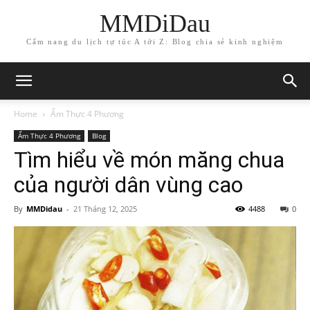
MMDiDau
Cẩm nang du lịch tự túc A tới Z: Blog chia sẻ kinh nghiệm
Home
Ẩm Thực 4 Phương
Ẩm Thực 4 Phương
Blog
Tìm hiểu về món măng chua
của người dân vùng cao
By
MMDidau
-
21 Tháng 12, 2025
4488
0