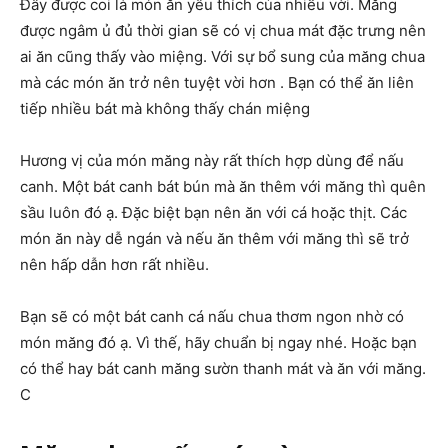
Đây được coi là món ăn yêu thích của nhiều vời. Măng
được ngâm ủ đủ thời gian sẽ có vị chua mát đặc trưng nên
ai ăn cũng thấy vào miệng. Với sự bổ sung của măng chua
mà các món ăn trở nên tuyệt vời hơn . Bạn có thể ăn liên
tiếp nhiều bát mà không thấy chán miệng
Hương vị của món măng này rất thích hợp dùng để nấu
canh. Một bát canh bát bún mà ăn thêm với măng thì quên
sầu luôn đó ạ. Đặc biệt bạn nên ăn với cá hoặc thịt. Các
món ăn này dễ ngán và nếu ăn thêm với măng thì sẽ trở
nên hấp dẫn hơn rất nhiều.
Bạn sẽ có một bát canh cá nấu chua thơm ngon nhờ có
món măng đó ạ. Vì thế, hãy chuẩn bị ngay nhé. Hoặc bạn
có thể hay bát canh măng sườn thanh mát và ăn với măng.
C