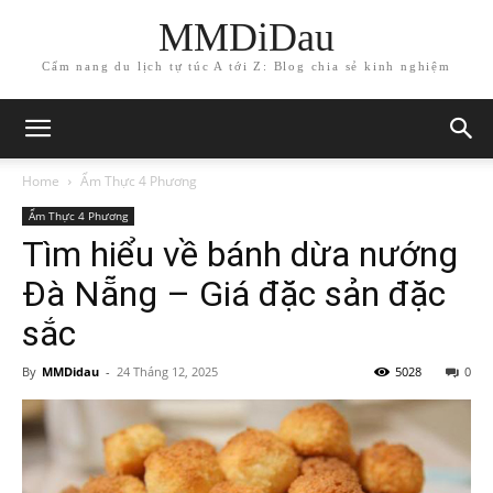
MMDiDau
Cẩm nang du lịch tự túc A tới Z: Blog chia sẻ kinh nghiệm
Home
Ẩm Thực 4 Phương
Ẩm Thực 4 Phương
Tìm hiểu về bánh dừa nướng
Đà Nẵng – Giá đặc sản đặc
sắc
By
MMDidau
-
24 Tháng 12, 2025
5028
0