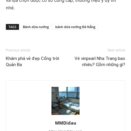
và lựa chọn được cơ sở cung cấp, thương hiệu y uy tín
nhé.
TAGS
Bánh dừa nướng
bánh dừa nướng Đà Nẵng
Previous article
Next article
Khám phá vẻ đẹp Cổng trời
Vé vinpearl Nha Trang bao
Quản Bạ
nhiêu? Gồm những gì?
MMDidau