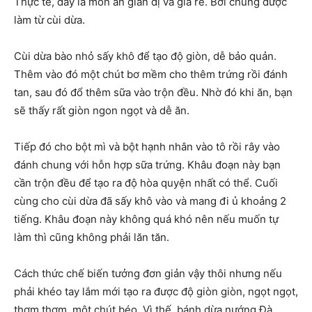
Thực tế, đây là món ăn giản dị và giá rẻ. Bởi chúng được
làm từ cùi dừa.
Cùi dừa bào nhỏ sấy khô để tạo độ giòn, dễ bảo quản.
Thêm vào đó một chút bơ mềm cho thêm trứng rồi đánh
tan, sau đó đổ thêm sữa vào trộn đều. Nhờ đó khi ăn, bạn
sẽ thấy rất giòn ngon ngọt và dễ ăn.
Tiếp đó cho bột mì và bột hạnh nhân vào tô rồi rây vào
đánh chung với hỗn hợp sữa trứng. Khâu đoạn này bạn
cần trộn đều để tạo ra độ hòa quyện nhất có thể. Cuối
cùng cho cùi dừa đã sấy khô vào và mang đi ủ khoảng 2
tiếng. Khâu đoạn này không quá khó nên nếu muốn tự
làm thì cũng không phải lăn tăn.
Cách thức chế biến tưởng đơn giản vậy thôi nhưng nếu
phải khéo tay lắm mới tạo ra được độ giòn giòn, ngọt ngọt,
thơm thơm, một chút béo. Vì thế, bánh dừa nướng Đà