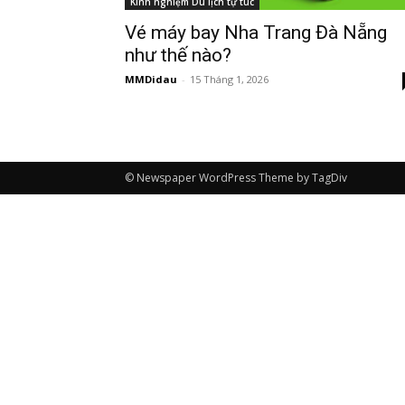
Kinh nghiệm Du lịch tự túc
Vé máy bay Nha Trang Đà Nẵng
như thế nào?
MMDidau
-
15 Tháng 1, 2026
© Newspaper WordPress Theme by TagDiv