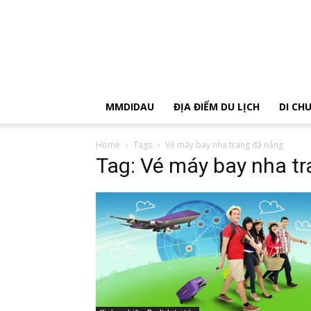
MMDIDAU
ĐỊA ĐIỂM DU LỊCH
DI CH
Home
Tags
Vé máy bay nha trang đà nẵng
Tag: Vé máy bay nha t