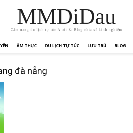
MMDiDau
Cẩm nang du lịch tự túc A tới Z: Blog chia sẻ kinh nghiệm
UYỂN
ẨM THỰC
DU LỊCH TỰ TÚC
LƯU TRÚ
BLOG
rang đà nẵng