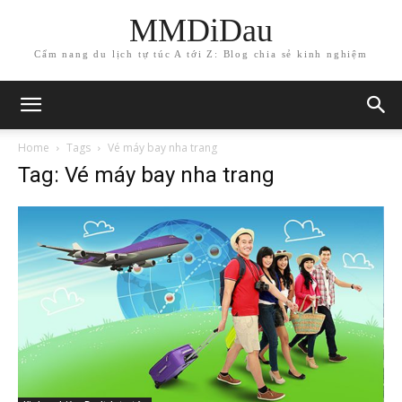
MMDiDau
Cẩm nang du lịch tự túc A tới Z: Blog chia sẻ kinh nghiệm
Home
Tags
Vé máy bay nha trang
Tag: Vé máy bay nha trang