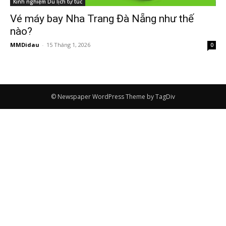
Kinh nghiệm Du lịch tự túc
Vé máy bay Nha Trang Đà Nẵng như thế
nào?
MMDidau
-
15 Tháng 1, 2026
0
© Newspaper WordPress Theme by TagDiv