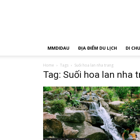
MMDIDAU
ĐỊA ĐIỂM DU LỊCH
DI CH
Home
Tags
Suối hoa lan nha trang
Tag: Suối hoa lan nha 