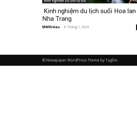
Kinh nghiệm Du lịch tự túc
Kinh nghiệm du lịch suối Hoa lan
Nha Trang
MMDidau
-
8 Tháng 1, 2026
© Newspaper WordPress Theme by TagDiv