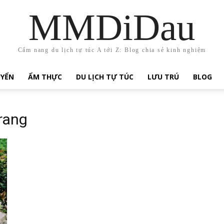
MMDiDau
Cẩm nang du lịch tự túc A tới Z: Blog chia sẻ kinh nghiệm
UYỂN
ẨM THỰC
DU LỊCH TỰ TÚC
LƯU TRÚ
BLOG
trang