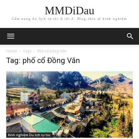
MMDiDau
Cẩm nang du lịch tự túc A tới Z: Blog chia sẻ kinh nghiệm
Home
Tags
Phố cổ Đồng Văn
Tag: phố cổ Đồng Văn
Kinh nghiệm Du lịch tự túc