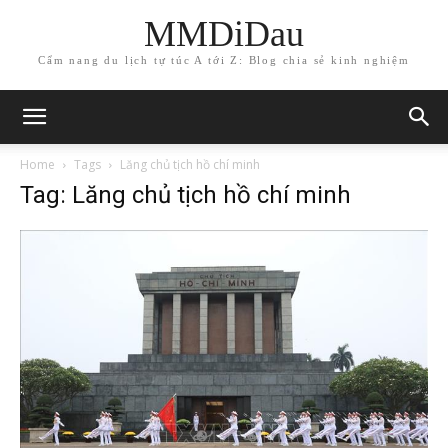
MMDiDau
Cẩm nang du lịch tự túc A tới Z: Blog chia sẻ kinh nghiệm
Home
Tags
Lăng chủ tịch hồ chí minh
Tag: Lăng chủ tịch hồ chí minh