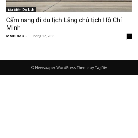
Địa Điểm Du Lịch
Cẩm nang đi du lịch Lăng chủ tịch Hồ Chí
Minh
MMDidau
-
5 Tháng 12, 2025
0
© Newspaper WordPress Theme by TagDiv