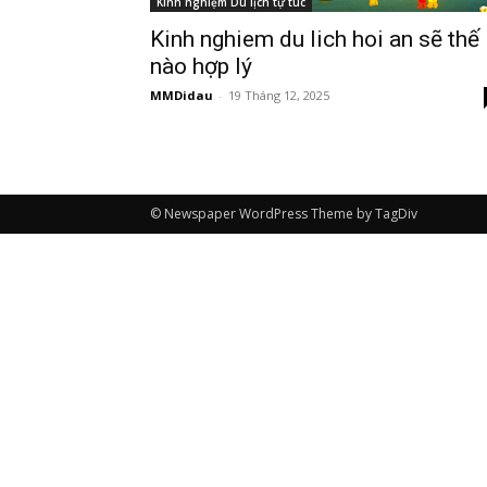
Kinh nghiệm Du lịch tự túc
Kinh nghiem du lich hoi an sẽ thế
nào hợp lý
MMDidau
-
19 Tháng 12, 2025
© Newspaper WordPress Theme by TagDiv