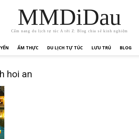
MMDiDau
Cẩm nang du lịch tự túc A tới Z: Blog chia sẻ kinh nghiệm
UYỂN
ẨM THỰC
DU LỊCH TỰ TÚC
LƯU TRÚ
BLOG
h hoi an