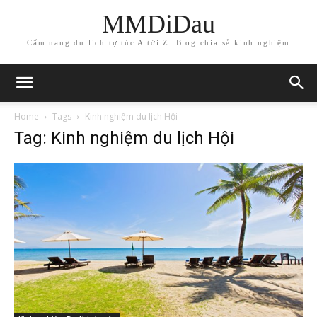
MMDiDau
Cẩm nang du lịch tự túc A tới Z: Blog chia sẻ kinh nghiệm
Home
Tags
Kinh nghiệm du lịch Hội
Tag: Kinh nghiệm du lịch Hội